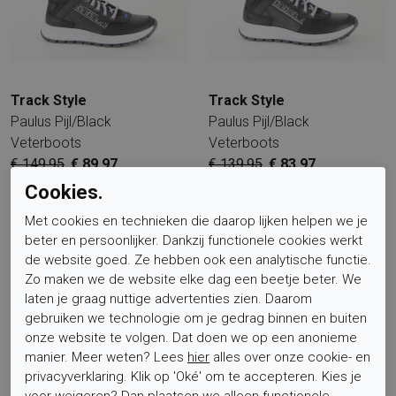
Track Style
Track Style
Paulus Pijl/Black
Paulus Pijl/Black
Veterboots
Veterboots
€ 149,95
€ 89,97
€ 139,95
€ 83,97
Cookies.
Sale
Met cookies en technieken die daarop lijken helpen we je
beter en persoonlijker. Dankzij functionele cookies werkt
de website goed. Ze hebben ook een analytische functie.
Zo maken we de website elke dag een beetje beter. We
laten je graag nuttige advertenties zien. Daarom
gebruiken we technologie om je gedrag binnen en buiten
onze website te volgen. Dat doen we op een anonieme
manier. Meer weten? Lees
hier
alles over onze cookie- en
Track Style
privacyverklaring. Klik op 'Oké' om te accepteren. Kies je
voor
weigeren
? Dan plaatsen we alleen functionele