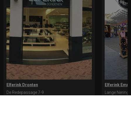
Elferink Dronten
Elferink Emm
De Redepassage 7-9
Lange Nering 
8254 KC, Dronten
8302 ED, Emm
0321-312401
0527-612975
* levertijd kan langer duren als de bestelling uit meerdere paren bestaat.
Bekijk de pagina Verzending en levering voor meer informatie.
Verzending