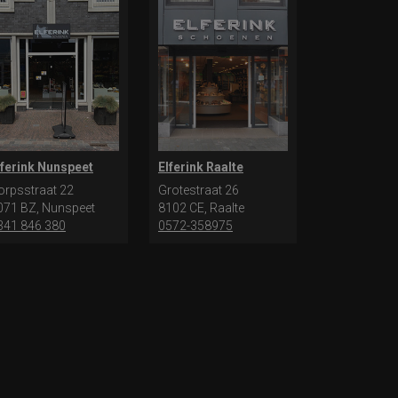
lferink Nunspeet
Elferink Raalte
orpsstraat 22
Grotestraat 26
071 BZ, Nunspeet
8102 CE, Raalte
341 846 380
0572-358975