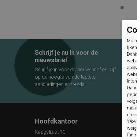
Co
Met 
lijke
Schrijf je nu in voor de
Dank
nieuwsbrief
webs
anal
Schrijf je in voor de nieuwsbrief en blijf
webs
op de hoogte van de laatste
laten
aanbiedingen en trends.
Daar
gedr
volg
mani
onze 
Hoofdkantoor
Klan
'Oké
weig
Kaagstraat 10
Veelge
func