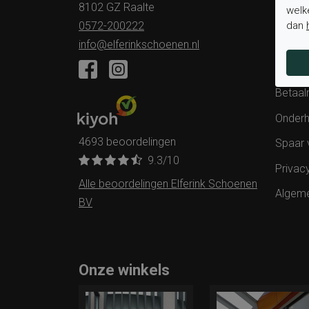
8102 GZ Raalte
welk
Status 
dan
0572-200222
Verzen
info@elferinkschoenen.nl
Ruilen 
Betaal
Onderh
4693 beoordelingen
Spaar 
9.3
/10
Privac
Alle beoordelingen Elferink Schoenen
Algem
BV
Onze winkels