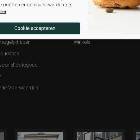
e cookies er geplaatst worden klik
van bestelling
Contact
hier
.
ding en levering
Werken bij Elferink
en retourneren
Blog
mogelijkheden
Winkels
oudstips
voor shoptegoed
y
ene Voorwaarden