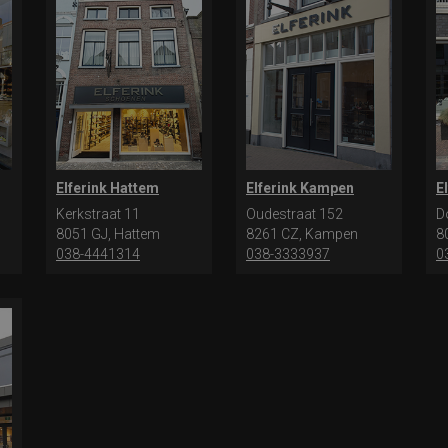
Elferink Hattem
Elferink Kampen
E
Kerkstraat 11
Oudestraat 152
D
8051 GJ, Hattem
8261 CZ, Kampen
8
038-4441314
038-3333937
0