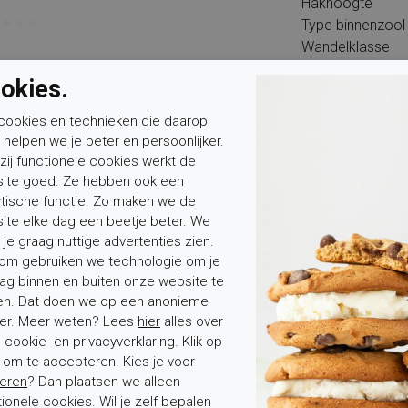
Hakhoogte
Type binnenzool
Wandelklasse
okies.
cookies en technieken die daarop
n helpen we je beter en persoonlijker.
zij functionele cookies werkt de
ite goed. Ze hebben ook een
Mevrouw
Meneer
Voornaam*
ytische functie. Zo maken we de
ite elke dag een beetje beter. We
 je graag nuttige advertenties zien.
om gebruiken we technologie om je
ag binnen en buiten onze website te
en. Dat doen we op een anonieme
er. Meer weten? Lees
hier
alles over
cookie- en privacyverklaring. Klik op
tenservice
Over Elferink
' om te accepteren. Kies je voor
eren
? Dan plaatsen we alleen
stelde vragen
Over ons
tionele cookies. Wil je zelf bepalen