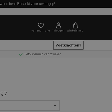
ewend bent. Bedankt voor uw begrip!
verlanglijstje
inloggen
winkelmand
Voetklachten?
Retourtermijn van 2 weken
zoeken
,97