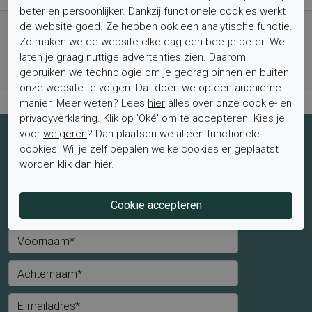
beter en persoonlijker. Dankzij functionele cookies werkt
Gratis verzending vanaf € 59,- (voor NL)
de website goed. Ze hebben ook een analytische functie.
Zo maken we de website elke dag een beetje beter. We
Bestel nu, betaal achteraf met Klarna
laten je graag nuttige advertenties zien. Daarom
Levertijd 1-2 werkdagen*
gebruiken we technologie om je gedrag binnen en buiten
Retourtermijn van 2 weken
onze website te volgen. Dat doen we op een anonieme
manier. Meer weten? Lees
hier
alles over onze cookie- en
privacyverklaring. Klik op 'Oké' om te accepteren. Kies je
voor
weigeren
? Dan plaatsen we alleen functionele
Schrijf je nu in voor de nieuwsbrief
cookies. Wil je zelf bepalen welke cookies er geplaatst
worden klik dan
hier
.
Schrijf je in voor de nieuwsbrief en blijf op de hoogte van de
laatste aanbiedingen en trends.
Mevrouw
Meneer
Voornaam*
Achternaam*
E-mailadres*