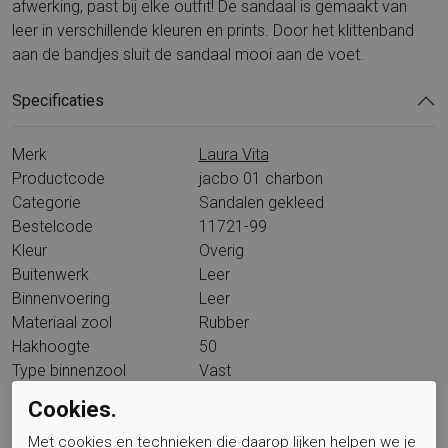
afwerking, past bij elke outfit! De sandaal is gemaakt van
leer in verschillende kleuren en prints. Door het klittenband
aan de bandjes sluit de sandaal mooi aan de voet.
Specificaties
Merk
Laura Vita
Productcode
jacbo 01 charbon
Categorie
Sandalen gekleed
Bestelcode
11721-99
Kleur
Overig
Buitenwerk
Leer
Binnenvoering
Leer
Materiaal zool
Rubber
Hakhoogte
50
Type binnenzool
Vast
Wandelklasse
L15A6
Cookies.
Met cookies en technieken die daarop lijken helpen we je