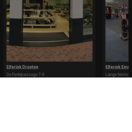
Elferink Dronten
Elferink Emm
De Redepassage 7-9
Lange Nering 
8254 KC, Dronten
8302 ED, Emm
0321-312401
0527-612975
* levertijd kan langer duren als de bestelling uit meerdere paren bestaat.
Bekijk de pagina Verzending en levering voor meer informatie.
Verzending
en levering | Elferink Schoenen
Je kunt tijdens het bestellen kiezen voor
levering op een opgegeven adres of voor afhalen in de winkel.