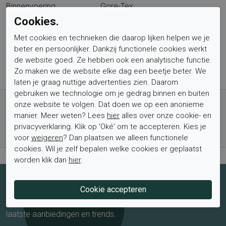
Binnenvoering
Gore-Tex
Materiaal zool
Vibram
Cookies.
Hakhoogte
15
Met cookies en technieken die daarop lijken helpen we je
Type binnenzool
Los
beter en persoonlijker. Dankzij functionele cookies werkt
Wandelklasse
A/B
de website goed. Ze hebben ook een analytische functie.
Zo maken we de website elke dag een beetje beter. We
laten je graag nuttige advertenties zien. Daarom
gebruiken we technologie om je gedrag binnen en buiten
Gratis verzending vanaf € 59,- (voor NL)
onze website te volgen. Dat doen we op een anonieme
Bestel nu, betaal achteraf met Klarna
manier. Meer weten? Lees
hier
alles over onze cookie- en
Levertijd 1-2 werkdagen*
privacyverklaring. Klik op 'Oké' om te accepteren. Kies je
voor
weigeren
? Dan plaatsen we alleen functionele
Retourtermijn van 2 weken
cookies. Wil je zelf bepalen welke cookies er geplaatst
worden klik dan
hier
.
Schrijf je nu in voor de nieuwsbrief
Schrijf je in voor de nieuwsbrief en blijf op de hoogte van de
laatste aanbiedingen en trends.