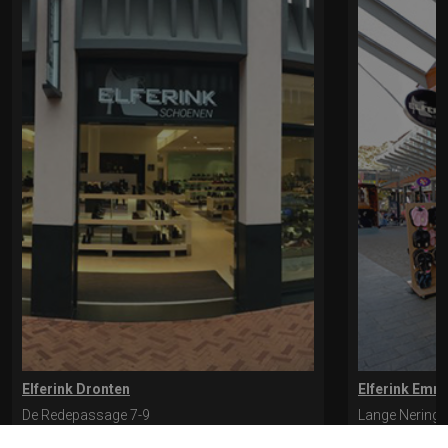
Elferink Dronten
Elferink Emm
De Redepassage 7-9
Lange Nering 
8254 KC, Dronten
8302 ED, Emm