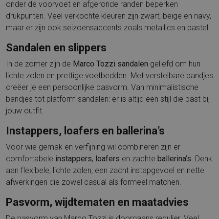
onder de voorvoet en afgeronde randen beperken
drukpunten. Veel verkochte kleuren zijn zwart, beige en navy,
maar er zijn ook seizoensaccents zoals metallics en pastel.
Sandalen en slippers
In de zomer zijn de
Marco Tozzi sandalen
geliefd om hun
lichte zolen en prettige voetbedden. Met verstelbare bandjes
creëer je een persoonlijke pasvorm. Van minimalistische
bandjes tot platform sandalen: er is altijd een stijl die past bij
jouw outfit.
Instappers, loafers en ballerina’s
Voor wie gemak en verfijning wil combineren zijn er
comfortabele
instappers
,
loafers
en zachte
ballerina’s
. Denk
aan flexibele, lichte zolen, een zacht instapgevoel en nette
afwerkingen die zowel casual als formeel matchen.
Pasvorm, wijdtematen en maatadvies
De pasvorm van Marco Tozzi is doorgaans regulier. Veel