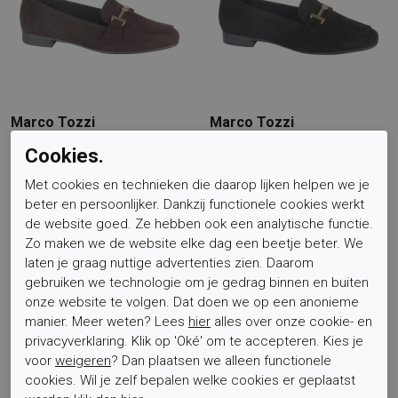
Marco Tozzi
Marco Tozzi
Loafer Donkerbruin
Loafer Zwart
Cookies.
Instappers Gekleed
Instappers Gekleed
Met cookies en technieken die daarop lijken helpen we je
€ 69,95
€ 69,95
beter en persoonlijker. Dankzij functionele cookies werkt
de website goed. Ze hebben ook een analytische functie.
Sale
Sale
Zo maken we de website elke dag een beetje beter. We
laten je graag nuttige advertenties zien. Daarom
gebruiken we technologie om je gedrag binnen en buiten
onze website te volgen. Dat doen we op een anonieme
manier. Meer weten? Lees
hier
alles over onze cookie- en
privacyverklaring. Klik op 'Oké' om te accepteren. Kies je
voor
weigeren
? Dan plaatsen we alleen functionele
cookies. Wil je zelf bepalen welke cookies er geplaatst