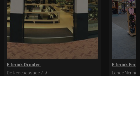
Elferink Dronten
Elferink Emm
De Redepassage 7-9
Lange Nering 
8254 KC, Dronten
8302 ED, Emm
0321-312401
0527-612975
* levertijd kan langer duren als de bestelling uit meerdere paren bestaat.
Bekijk de pagina Verzending en levering voor meer informatie.
Verzending
en levering | Elferink Schoenen
Je kunt tijdens het bestellen kiezen voor
levering op een opgegeven adres of voor afhalen in de winkel.