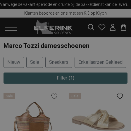
Vanwege de vakantieperiode en drukte bij de pakketdienst kan de levering iets langer duren dan u van ons gewend bent. Bedankt voor uw begrip!
Klanten beoordelen ons met een 9.3 op Kiyoh
zoeken
Marco Tozzi damesschoenen
Nieuw
Sale
Sneakers
Enkellaarzen Gekleed
Filter
1
Sale
Sale