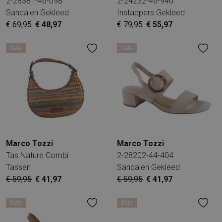
2-28381-46-098
2-24232-46-940
Sandalen Gekleed
Instappers Gekleed
€ 69,95
€ 48,97
€ 79,95
€ 55,97
Sale
Sale
Marco Tozzi
Marco Tozzi
Tas Nature Combi
2-28202-44-404
Tassen
Sandalen Gekleed
€ 59,95
€ 41,97
€ 59,95
€ 41,97
Sale
Sale