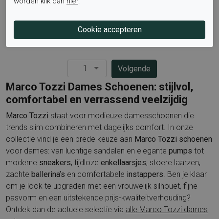
Marco Tozzi
Marco Tozzi
worden klik dan
hier
.
2-26211-45-402
2-24248-45-001
Veterboots Sportief
Instappers Gekleed
€ 89,95
€ 53,97
€ 59,95
€ 41,97
1
Pagina
Volgende
Marco Tozzi Dames Schoenen: stijlvol,
comfortabel en verrassend veelzijdig
Marco Tozzi
staat voor modieuze damesschoenen die
trends slim combineren met dagelijks comfort. In onze
collectie vind je een brede keuze aan
Marco Tozzi schoenen
voor dames: van luchtige sandalen en elegante
pumps
tot
moderne
sneakers
, tijdloze
enkellaarsjes
, stoere laarzen,
zachte
ballerina’s
en comfortabele
instappers
. Ben je klaar
om je look te upgraden met een vrouwelijk silhouet, fijne
pasvorm en een uitstekende prijs-kwaliteitverhouding?
Ontdek dan de actuele selectie via
alle Marco Tozzi dames