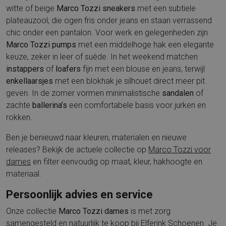
witte of beige
Marco Tozzi sneakers
met een subtiele
plateauzool; die ogen fris onder jeans en staan verrassend
chic onder een pantalon. Voor werk en gelegenheden zijn
Marco Tozzi pumps
met een middelhoge hak een elegante
keuze, zeker in leer of suède. In het weekend matchen
instappers
of
loafers
fijn met een blouse en jeans, terwijl
enkellaarsjes
met een blokhak je silhouet direct meer pit
geven. In de zomer vormen minimalistische
sandalen
of
zachte
ballerina’s
een comfortabele basis voor jurken en
rokken.
Ben je benieuwd naar kleuren, materialen en nieuwe
releases? Bekijk de actuele collectie op
Marco Tozzi voor
dames
en filter eenvoudig op maat, kleur, hakhoogte en
materiaal.
Persoonlijk advies en service
Onze collectie
Marco Tozzi dames
is met zorg
samengesteld en natuurlijk te koop bij Elferink Schoenen. Je