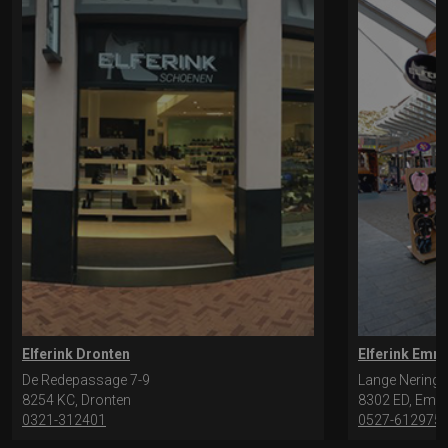
Elferink Dronten
Elferink Emm
De Redepassage 7-9
Lange Nering 
8254 KC, Dronten
8302 ED, Emm
0321-312401
0527-612975