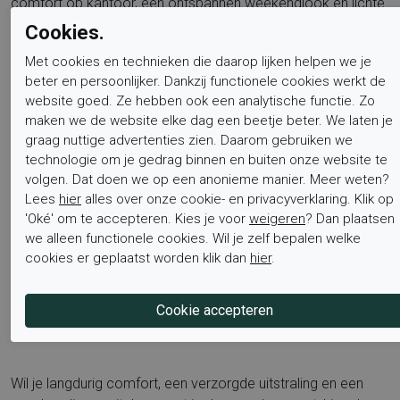
comfort op kantoor, een ontspannen weekendlook en lichte
wandelingen in de stad. De rubber zool is dempend, stiller bij
Cookies.
het afrollen en geeft vertrouwen op natte stoepen. De
Met cookies en technieken die daarop lijken helpen we je
hakhoogte van ongeveer 15 millimeter ondersteunt een
beter en persoonlijker. Dankzij functionele cookies werkt de
ontspannen afwikkeling, waardoor je voeten en gewrichten
website goed. Ze hebben ook een analytische functie. Zo
minder vermoeid aanvoelen aan het einde van de dag. Meer
maken we de website elke dag een beetje beter. We laten je
stijlvolle modellen ontdekken? Bezoek de merkpagina van
graag nuttige advertenties zien. Daarom gebruiken we
Mephisto
en vind jouw perfecte match.
technologie om je gedrag binnen en buiten onze website te
volgen. Dat doen we op een anonieme manier. Meer weten?
Lees
hier
alles over onze cookie- en privacyverklaring. Klik op
Veelgebruikt bij de keuze zijn termen als Mephisto Bradley
'Oké' om te accepteren. Kies je voor
weigeren
? Dan plaatsen
heren, comfortabele sneakers heren, leren sneakers grijs,
we alleen functionele cookies. Wil je zelf bepalen welke
sneakers met uitneembaar voetbed, schoenen voor
cookies er geplaatst worden klik dan
hier
.
steunzolen, rubber zool sneaker, leren suède sneakers.
Bestel nu
Wil je langdurig comfort, een verzorgde uitstraling en een