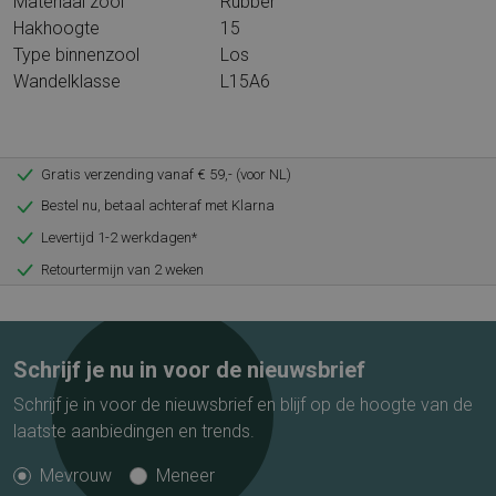
Materiaal zool
Rubber
Hakhoogte
15
Type binnenzool
Los
Wandelklasse
L15A6
Gratis verzending vanaf € 59,- (voor NL)
Bestel nu, betaal achteraf met Klarna
Levertijd 1-2 werkdagen*
Retourtermijn van 2 weken
Schrijf je nu in voor de nieuwsbrief
Schrijf je in voor de nieuwsbrief en blijf op de hoogte van de
laatste aanbiedingen en trends.
Mevrouw
Meneer