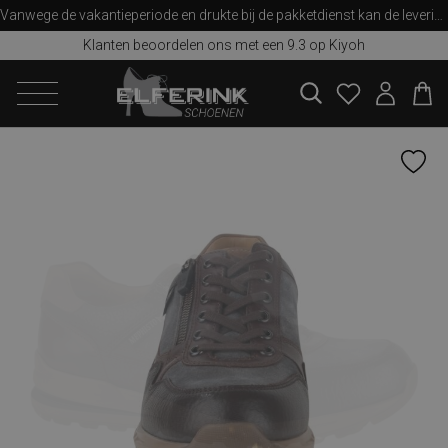
Vanwege de vakantieperiode en drukte bij de pakketdienst kan de levering iets langer duren dan u van ons gewend bent. Bedankt voor uw begrip!
Klanten beoordelen ons met een 9.3 op Kiyoh
zoeken