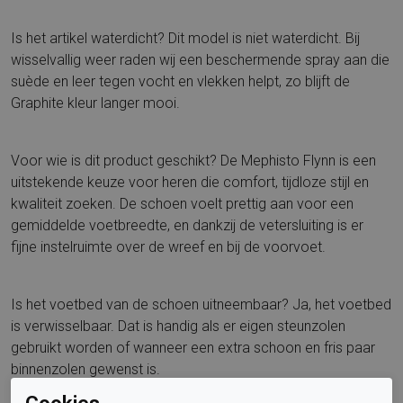
Is het artikel waterdicht? Dit model is niet waterdicht. Bij
wisselvallig weer raden wij een beschermende spray aan die
suède en leer tegen vocht en vlekken helpt, zo blijft de
Graphite kleur langer mooi.
Voor wie is dit product geschikt? De Mephisto Flynn is een
uitstekende keuze voor heren die comfort, tijdloze stijl en
kwaliteit zoeken. De schoen voelt prettig aan voor een
gemiddelde voetbreedte, en dankzij de vetersluiting is er
fijne instelruimte over de wreef en bij de voorvoet.
Is het voetbed van de schoen uitneembaar? Ja, het voetbed
is verwisselbaar. Dat is handig als er eigen steunzolen
gebruikt worden of wanneer een extra schoon en fris paar
binnenzolen gewenst is.