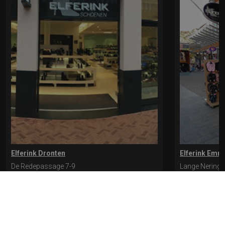
Elferink Dronten
Elferink Emm
De Redepassage 7-9
Lange Nering 
8254 KC, Dronten
8302 ED, Emm
0321-312401
0527-612975
* levertijd kan langer duren als de bestelling uit meerdere paren bestaat.