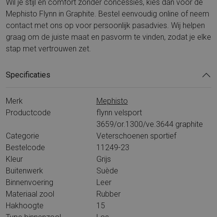
Wil je stijl en comfort zonder concessies, kies dan voor de
Mephisto Flynn in Graphite. Bestel eenvoudig online of neem
contact met ons op voor persoonlijk pasadvies. Wij helpen
graag om de juiste maat en pasvorm te vinden, zodat je elke
stap met vertrouwen zet.
Specificaties
Merk
Mephisto
Productcode
flynn velsport
3659/or.1300/ve.3644 graphite
Categorie
Veterschoenen sportief
Bestelcode
11249-23
Kleur
Grijs
Buitenwerk
Suède
Binnenvoering
Leer
Materiaal zool
Rubber
Hakhoogte
15