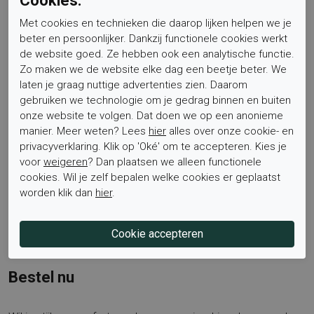
Cookies.
Materiaal en afwerking. Het bovenwerk combineert soepel
Met cookies en technieken die daarop lijken helpen we je
suède met stevig leer, de voering is volledig van leer en de
beter en persoonlijker. Dankzij functionele cookies werkt
zool is van slijtvast rubber. Samen levert dit een
de website goed. Ze hebben ook een analytische functie.
hoogwaardige, comfortabele constructie op die ontworpen
Zo maken we de website elke dag een beetje beter. We
laten je graag nuttige advertenties zien. Daarom
is voor veelvuldig gebruik. Bekijk ook de rest van de
gebruiken we technologie om je gedrag binnen en buiten
collectie op de merkpagina van Mephisto via
Elferink
onze website te volgen. Dat doen we op een anonieme
Schoenen
voor meer stijlen en kleuren.
manier. Meer weten? Lees
hier
alles over onze cookie- en
privacyverklaring. Klik op 'Oké' om te accepteren. Kies je
voor
weigeren
? Dan plaatsen we alleen functionele
Veelgebruikte benamingen voor dit model: Mephisto Flynn
cookies. Wil je zelf bepalen welke cookies er geplaatst
heren, sportieve veterschoenen heren, comfortabele leren
worden klik dan
hier
.
sneakers, suède donkergrijs herenschoen, schoen met
uitneembaar voetbed, leren voering sneaker, rubber zool
herenschoen.
Bestel nu