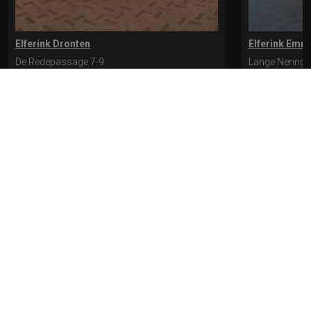
Elferink Dronten
Elferink Emm
De Redepassage 7-9
Lange Nering 
8254 KC, Dronten
8302 ED, Emm
0321-312401
0527-612975
* levertijd kan langer duren als de bestelling uit meerdere paren bestaat.
Bekijk de pagina Verzending en levering voor meer informatie.
Verzending
en levering | Elferink Schoenen
Je kunt tijdens het bestellen kiezen voor
levering op een opgegeven adres of voor afhalen in de winkel.
© 2026 Elferink Schoenen
Algemene Voorwaarden