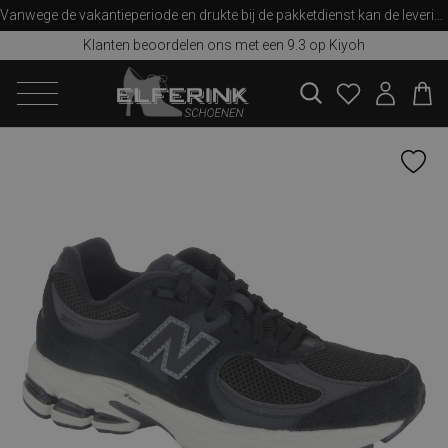
Vanwege de vakantieperiode en drukte bij de pakketdienst kan de levering iets langer duren dan u van ons gewend bent. Bedankt voor uw begrip!
Klanten beoordelen ons met een 9.3 op Kiyoh
zoeken