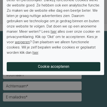
de website goed. Ze hebben ook een analytische functie.
Bestel nu, betaal achteraf met Klarna
Zo maken we de website elke dag een beetje beter. We
Levertijd 1-2 werkdagen*
laten je graag nuttige advertenties zien. Daarom
Retourtermijn van 2 weken
gebruiken we technologie om je gedrag binnen en buiten
onze website te volgen. Dat doen we op een anonieme
manier. Meer weten? Lees
hier
alles over onze cookie- en
privacyverklaring. Klik op 'Oké' om te accepteren. Kies je
Schrijf je nu in voor de nieuwsbrief
voor
weigeren
? Dan plaatsen we alleen functionele
cookies. Wil je zelf bepalen welke cookies er geplaatst
Schrijf je in voor de nieuwsbrief en blijf op de hoogte van de
worden klik dan
hier
.
laatste aanbiedingen en trends.
Mevrouw
Meneer
Voornaam*
Achternaam*
E-mailadres*