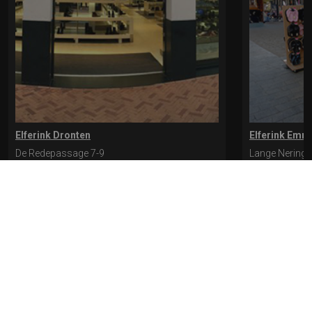
Elferink Dronten
Elferink Emm
De Redepassage 7-9
Lange Nering 
8254 KC, Dronten
8302 ED, Emm
0321-312401
0527-612975
* levertijd kan langer duren als de bestelling uit meerdere paren bestaat.
Bekijk de pagina Verzending en levering voor meer informatie.
Verzending
en levering | Elferink Schoenen
Je kunt tijdens het bestellen kiezen voor
levering op een opgegeven adres of voor afhalen in de winkel.