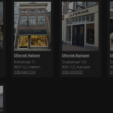
Elferink Hattem
Elferink Kampen
E
Kerkstraat 11
Oudestraat 152
D
8051 GJ, Hattem
8261 CZ, Kampen
8
038-4441314
038-3333937
0