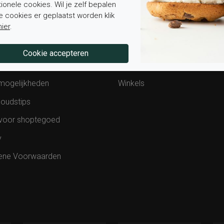
tionele cookies. Wil je zelf bepalen
stelde vragen
Over ons
e cookies er geplaatst worden klik
hier
.
van bestelling
Contact
ding en levering
Werken bij Elferink
en retourneren
Blog
mogelijkheden
Winkels
oudstips
voor shoptegoed
y
ene Voorwaarden