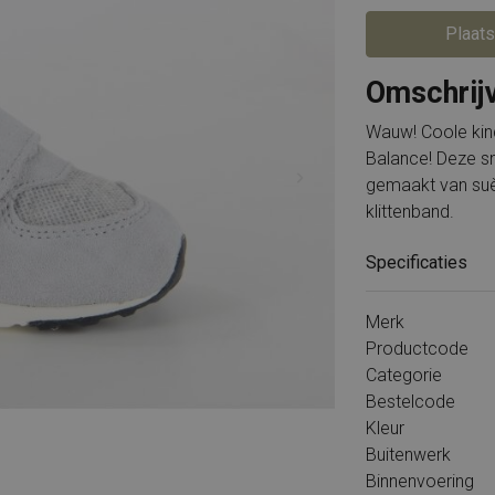
Piedi Nudi
Rockport
PS Poelman
Solidus
Puma
Timberland
Plaats
Rieker
Tommy Hilfiger
Shabbies
Wolky
Omschrij
Solidus
X-Socks
Timberland
Xsensible
Tommy Hilfiger
Alle merken
Unisa
Wauw! Coole kin
VIA VAI
Waldlaufer
Balance! Deze sn
gemaakt van suè
Wolky
X-Socks
klittenband.
Xsensible
Durea
Alle merken
Specificaties
Merk
Productcode
Categorie
Bestelcode
Kleur
Buitenwerk
Binnenvoering