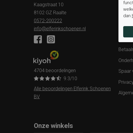
func
Kaagstraat 10
Veelge
welk
8102 GZ Raalte
dan
Status 
0572-200222
Verzen
info@elferinkschoenen.nl
Ruilen 
Betaal
Onderh
4704 beoordelingen
Spaar 
9.3
/10
Privac
Alle beoordelingen Elferink Schoenen
Algem
BV
Onze winkels