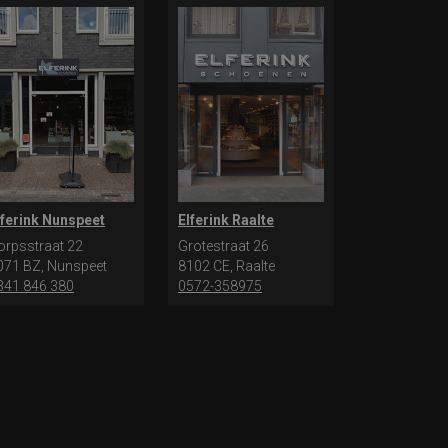
lferink Nunspeet
Elferink Raalte
orpsstraat 22
Grotestraat 26
071 BZ, Nunspeet
8102 CE, Raalte
341 846 380
0572-358975