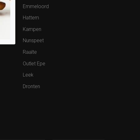
Emmeloord
Hattem
Kampen
Nunspeet
Raalte
Outlet Epe
Leek
Dronten