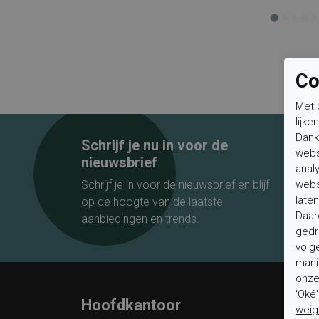
Co
Met 
lijke
Dank
Schrijf je nu in voor de
webs
nieuwsbrief
anal
webs
Schrijf je in voor de nieuwsbrief en blijf
laten
op de hoogte van de laatste
Daar
aanbiedingen en trends.
gedr
volg
mani
onze 
'Oké
Hoofdkantoor
Klan
weig