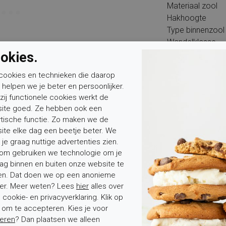
Materiaal zool
Hakhoogte
Type binnenzool
Wandelklasse
okies.
cookies en technieken die daarop
n helpen we je beter en persoonlijker.
zij functionele cookies werkt de
ite goed. Ze hebben ook een
Mevrouw
Meneer
ytische functie. Zo maken we de
Voornaam*
ite elke dag een beetje beter. We
 je graag nuttige advertenties zien.
om gebruiken we technologie om je
ag binnen en buiten onze website te
en. Dat doen we op een anonieme
er. Meer weten? Lees
hier
alles over
cookie- en privacyverklaring. Klik op
' om te accepteren. Kies je voor
tenservice
Over Elferink
eren
? Dan plaatsen we alleen