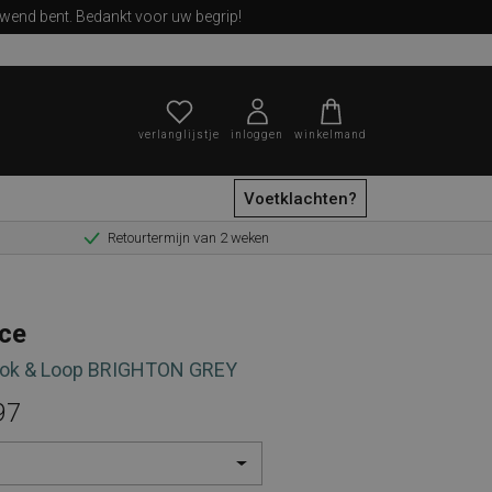
ewend bent. Bedankt voor uw begrip!
verlanglijstje
inloggen
winkelmand
Voetklachten?
Retourtermijn van 2 weken
zoeken
ce
ok & Loop BRIGHTON GREY
97