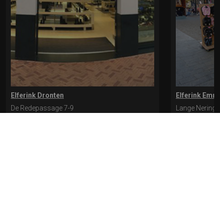
Elferink Dronten
Elferink Emm
De Redepassage 7-9
Lange Nering 
8254 KC, Dronten
8302 ED, Emm
0321-312401
0527-612975
* levertijd kan langer duren als de bestelling uit meerdere paren bestaat.
Bekijk de pagina Verzending en levering voor meer informatie.
Verzending
en levering | Elferink Schoenen
Je kunt tijdens het bestellen kiezen voor
levering op een opgegeven adres of voor afhalen in de winkel.