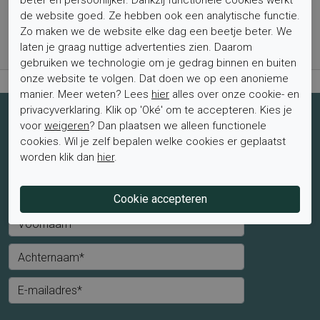
de website goed. Ze hebben ook een analytische functie.
Bestel nu, betaal achteraf met Klarna
Zo maken we de website elke dag een beetje beter. We
Levertijd 1-2 werkdagen*
laten je graag nuttige advertenties zien. Daarom
Retourtermijn van 2 weken
gebruiken we technologie om je gedrag binnen en buiten
onze website te volgen. Dat doen we op een anonieme
manier. Meer weten? Lees
hier
alles over onze cookie- en
privacyverklaring. Klik op 'Oké' om te accepteren. Kies je
Schrijf je nu in voor de nieuwsbrief
voor
weigeren
? Dan plaatsen we alleen functionele
cookies. Wil je zelf bepalen welke cookies er geplaatst
Schrijf je in voor de nieuwsbrief en blijf op de hoogte van de
worden klik dan
hier
.
laatste aanbiedingen en trends.
Mevrouw
Meneer
Voornaam*
Achternaam*
E-mailadres*