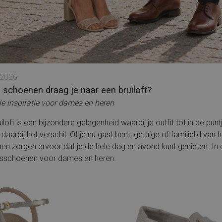
Piedi Nudi
Rieker
PS Poelman
Rockport
Puma
Solidus
Rieker
Timberland
Shabbies
Tommy Hilfiger
Solidus
Wolky
Timberland
X-Socks
Tommy Hilfiger
Xsensible
Unisa
Alle merken
VIA VAI
Waldlaufer
 2026
Wolky
X-Socks
 schoenen draag je naar een bruiloft?
Xsensible
Durea
lle inspiratie voor dames en heren
Alle merken
iloft is een bijzondere gelegenheid waarbij je outfit tot in de pu
aarbij het verschil. Of je nu gast bent, getuige of familielid van 
en zorgen ervoor dat je de hele dag en avond kunt genieten. In
ftsschoenen voor dames en heren.