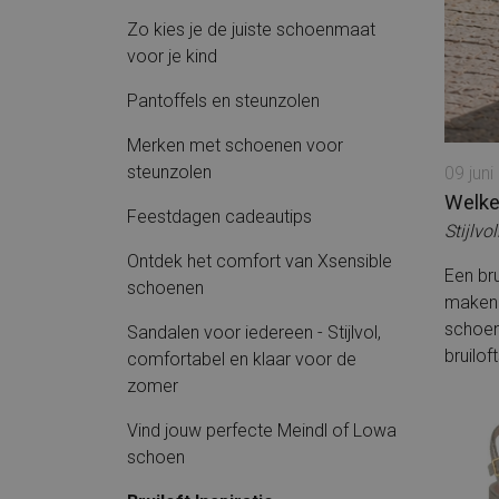
Pantoffel (Open hiel)
hiel)
Riemen
Zo kies je de juiste schoenmaat
Sandalen
Pumps
Pantoffels
voor je kind
Sandalen Sportief
Schaatsen
Sandalen Gekleed
Sandalen
Slippers
Sokken
Schaatsen
Pantoffels en steunzolen
Sandalen Sportief
Veterboots
Veterboots Gekleed
Tassen
Merken met schoenen voor
Slippers
Veterboots Sportief
Veterschoenen
Veterboots Gekleed
steunzolen
09 juni
Veterboots
Veterschoenen
Veterschoenen
Veterschoenen
Welke
Gekleed
Veterboots Sportief
Sportief
Feestdagen cadeautips
Veterschoenen
Stijlvo
Wandelschoenen
Veterschoenen
Wandelschoenen
Sportief
Ontdek het comfort van Xsensible
Gekleed
Hoog
Wandelschoenen
Wandelschoenen
Een bru
schoenen
Laag
Wandelschoenen
Wandelsokken
Hoog
maken d
schoen
Wandelschoenen
Wandelsokken
Sandalen voor iedereen - Stijlvol,
Laag
bruilo
comfortabel en klaar voor de
zomer
Vind jouw perfecte Meindl of Lowa
schoen