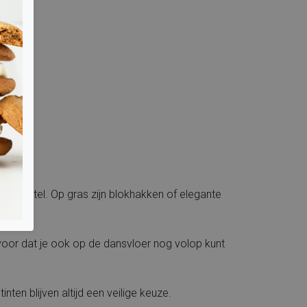
l of hotel. Op gras zijn blokhakken of elegante
voor dat je ook op de dansvloer nog volop kunt
inten blijven altijd een veilige keuze.