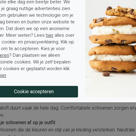
ite elke dag een beetje beter. We
 je graag nuttige advertenties zien.
om gebruiken we technologie om je
ag binnen en buiten onze website te
en. Dat doen we op een anonieme
er. Meer weten? Lees
hier
alles over
tie voor heren
cookie- en privacyverklaring. Klik op
ackleurige veterschoenen voor een klassieke uitstraling
' om te accepteren. Kies je voor
e instapper voor een zomerse bruiloft
eren
? Dan plaatsen we alleen
 leren sneakers voor een casual dresscode
tionele cookies. Wil je zelf bepalen
e cookies er geplaatst worden klik
voor het kiezen van de juiste schoenen
hier
.
 rekening met de locatie
infeest vraagt om andere schoenen dan een bruiloft in een kastee
s vaak praktischer dan smalle hakken.
 voor comfort
uiloft duurt vaak de hele dag. Comfortabele schoenen zorgen er
en.
je schoenen af op je outfit
hoenen die de kleuren en stijl van je kleding versterken. Neutrale t