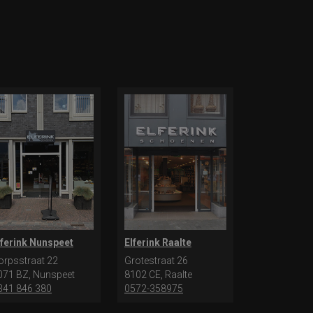
lferink Nunspeet
Elferink Raalte
orpsstraat 22
Grotestraat 26
071 BZ, Nunspeet
8102 CE, Raalte
341 846 380
0572-358975