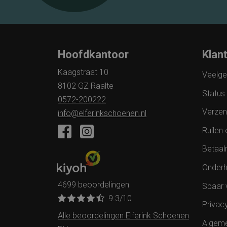
Hoofdkantoor
Klan
Kaagstraat 10
Veelge
8102 GZ Raalte
Status 
0572-200222
Verzen
info@elferinkschoenen.nl
Ruilen 
Betaal
Onderh
4699 beoordelingen
Spaar 
9.3
/10
Privac
Alle beoordelingen Elferink Schoenen
Algem