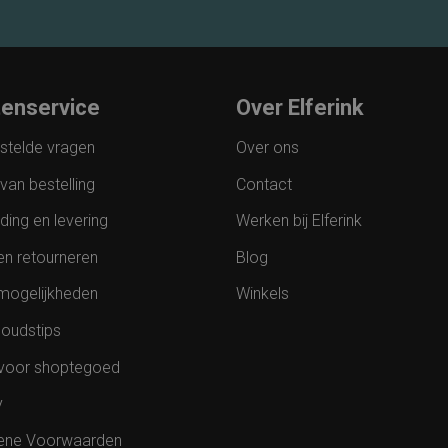
tenservice
Over Elferink
stelde vragen
Over ons
van bestelling
Contact
ding en levering
Werken bij Elferink
en retourneren
Blog
mogelijkheden
Winkels
oudstips
voor shoptegoed
y
ene Voorwaarden