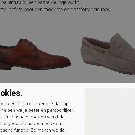
 ballerina’s bij een pastelkleurige outfit
ante loafers voor een moderne en comfortabele look
okies.
cookies en technieken die daarop
n helpen we je beter en persoonlijker.
zij functionele cookies werkt de
ite goed. Ze hebben ook een
ytische functie. Zo maken we de