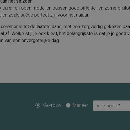
 aan het seizoen
kleuren en open modellen passen goed bij lente- en zomerbruiloft
len zoals suède perfect zijn voor het najaar.
 ceremonie tot de laatste dans, met een zorgvuldig gekozen paa
l af. Welke stijl je ook kiest, het belangrijkste is dat je je goed
en van een onvergetelijke dag.
Mevrouw
Meneer
Voornaam*