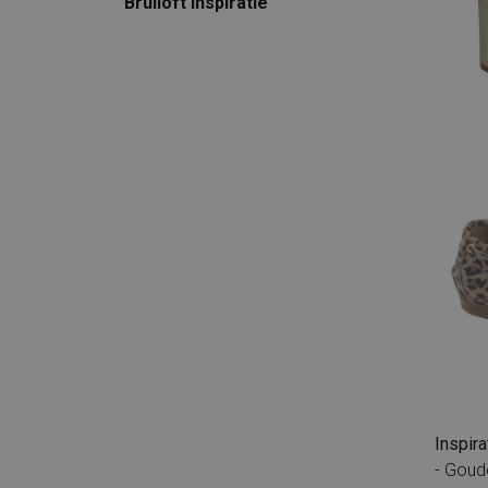
Bruiloft Inspiratie
Inspir
- Goude