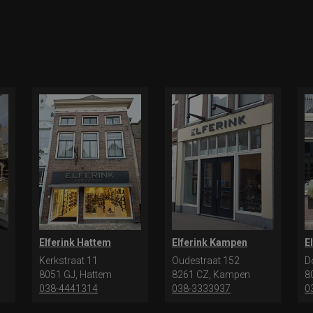
Elferink Hattem
Elferink Kampen
E
Kerkstraat 11
Oudestraat 152
D
8051 GJ, Hattem
8261 CZ, Kampen
8
038-4441314
038-3333937
0