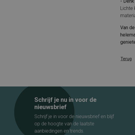
- Denk
Lichte 
materia
Van de
helemaa
geniet
Terug
Schrijf je nu in voor de
nieuwsbrief
Schrijf je in voor de nieuwsbrief en blijf
op de hoogte van de laatste
aanbiedingen en trends.