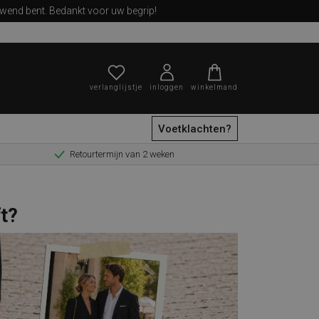
ewend bent. Bedankt voor uw begrip!
verlanglijstje
inloggen
winkelmand
Voetklachten?
Retourtermijn van 2 weken
zoeken
ft?