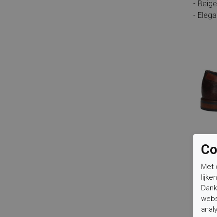
- Beige
- Eleg
Co
Met 
lijke
Dank
webs
anal