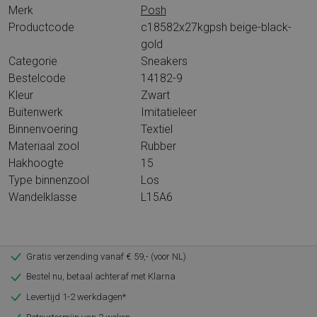
Merk
Posh
Productcode
c18582x27kgpsh beige-black-
gold
Categorie
Sneakers
Bestelcode
14182-9
Kleur
Zwart
Buitenwerk
Imitatieleer
Binnenvoering
Textiel
Materiaal zool
Rubber
Hakhoogte
15
Type binnenzool
Los
Wandelklasse
L15A6
Gratis verzending vanaf € 59,- (voor NL)
Bestel nu, betaal achteraf met Klarna
Levertijd 1-2 werkdagen*