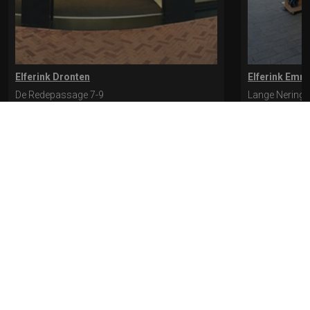
Elferink Dronten
Elferink Emm
De Redepassage 7-9
Lange Nering 
8254 KC, Dronten
8302 ED, Emm
0321-312401
0527-612975
* levertijd kan langer duren als de bestelling uit meerdere paren bestaat.
Bekijk de pagina Verzending en levering voor meer informatie.
Verzending
en levering | Elferink Schoenen
Je kunt tijdens het bestellen kiezen voor
levering op een opgegeven adres of voor afhalen in de winkel.