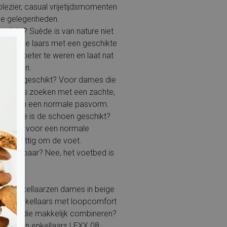
lezier, casual vrijetijdsmomenten
le gelegenheden.
terdicht? Suède is van nature niet
cherm de laars met een geschikte
n vuil beter te weren en laat nat
ig drogen.
product geschikt? Voor dames die
nkellaars zoeken met een zachte,
traling en een normale pasvorm.
breedte is de schoen geschikt?
eschikt voor een normale
luit prettig om de voet.
itneembaar? Nee, het voetbed is
r.
aar enkellaarzen dames in beige
tieve enkellaars met loopcomfort
aarzen die makkelijk combineren?
Poelman enkellaars LEXX 08