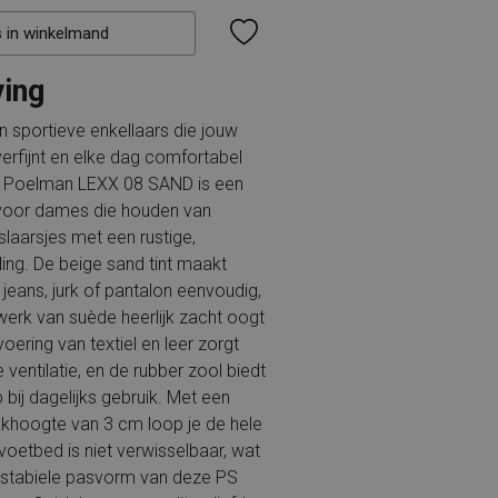
s in winkelmand
ving
 sportieve enkellaars die jouw
verfijnt en elke dag comfortabel
S Poelman LEXX 08 SAND is een
voor dames die houden van
aarsjes met een rustige,
raling. De beige sand tint maakt
eans, jurk of pantalon eenvoudig,
nwerk van suède heerlijk zacht oogt
oering van textiel en leer zorgt
entilatie, en de rubber zool biedt
 bij dagelijks gebruik. Met een
khoogte van 3 cm loop je de hele
voetbed is niet verwisselbaar, wat
e stabiele pasvorm van deze PS