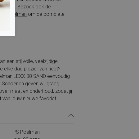
w wensen. Bezoek ook de
PS Poelman
om de complete
ken.
van een stijlvolle, veelzijdige
je elke dag plezier van hebt?
oelman LEXX 08 SAND eenvoudig
ink Schoenen geven wij graag
ver maat en onderhoud, zodat jij
t van jouw nieuwe favoriet.
PS Poelman