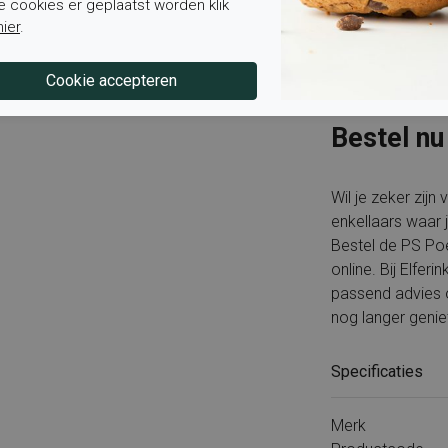
e cookies er geplaatst worden klik
perfect bij jou
hier
.
merkpagina van
collectie te bekij
Bestel nu
Wil je zeker zijn 
enkellaars waar 
Bestel de PS P
online. Bij Elfer
passend advies o
nog langer genie
Specificaties
Merk