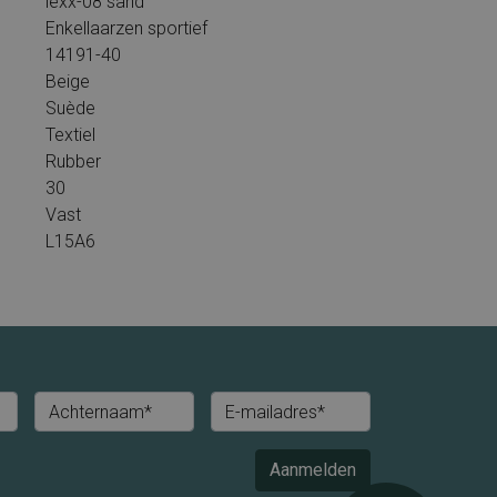
lexx-08 sand
Enkellaarzen sportief
14191-40
Beige
Suède
Textiel
Rubber
30
Vast
L15A6
Achternaam*
E-mailadres*
Aanmelden