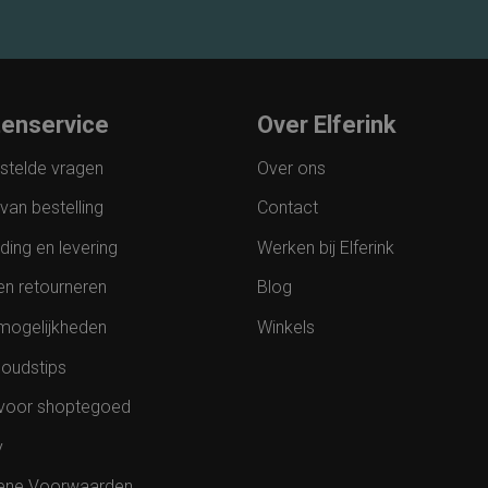
tenservice
Over Elferink
stelde vragen
Over ons
van bestelling
Contact
ding en levering
Werken bij Elferink
en retourneren
Blog
mogelijkheden
Winkels
oudstips
voor shoptegoed
y
ene Voorwaarden