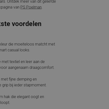
rs. Ontdek meer van dit geliefde
kpagina van
PS Poelman
.
kste voordelen
kleur die moeiteloos matcht met
mart casual looks.
met textiel en leer aan de
 voor aangenaam draagcomfort.
 met fijne demping en
 grip bij ieder stapmoment.
cm hak die elegant oogt en
loopt.