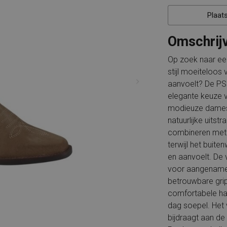
Piedi Nudi
Rockport
PS Poelman
Solidus
Puma
Timberland
Plaat
Rieker
Tommy Hilfiger
Shabbies
Wolky
Omschrij
Solidus
X-Socks
Timberland
Xsensible
Tommy Hilfiger
Alle merken
Unisa
Op zoek naar een
VIA VAI
Waldlaufer
stijl moeiteloos 
aanvoelt? De P
Wolky
X-Socks
elegante keuze 
Xsensible
Durea
modieuze damesl
Alle merken
natuurlijke uitst
combineren met j
terwijl het buite
en aanvoelt. De v
voor aangename v
betrouwbare grip
comfortabele ha
dag soepel. Het 
bijdraagt aan d