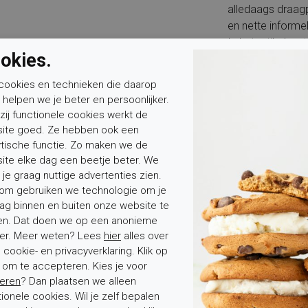
alledaags draagp
en nette informe
Is het artikel wa
okies.
waterdicht. Bes
spray om water e
cookies en technieken die daarop
suède altijd rust
n helpen we je beter en persoonlijker.
Voor wie is dit 
zij functionele cookies werkt de
een sportieve e
ite goed. Ze hebben ook een
vrouwelijke uits
ytische functie. Zo maken we de
Voor welke voet
ite elke dag een beetje beter. We
De pasvorm is g
 je graag nuttige advertenties zien.
voetbreedte en s
om gebruiken we technologie om je
ag binnen en buiten onze website te
Is het voetbed u
en. Dat doen we op een anonieme
niet verwisselbaa
er. Meer weten? Lees
hier
alles over
cookie- en privacyverklaring. Klik op
Ben je op zoek n
' om te accepteren. Kies je voor
suède, een spor
eren
? Dan plaatsen we alleen
of casual enkell
tionele cookies. Wil je zelf bepalen
Dan past de PS 