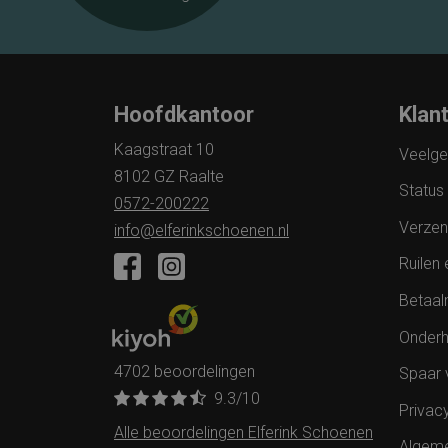
Hoofdkantoor
Klan
Kaagstraat 10
Veelge
8102 GZ Raalte
Status 
0572-200222
Verzen
info@elferinkschoenen.nl
Ruilen 
Betaal
Onderh
4702 beoordelingen
Spaar 
9.3
/10
Privac
Alle beoordelingen Elferink Schoenen
Algem