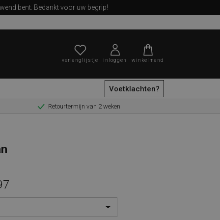
ewend bent. Bedankt voor uw begrip!
verlanglijstje
inloggen
winkelmand
Voetklachten?
Retourtermijn van 2 weken
zoeken
an
97