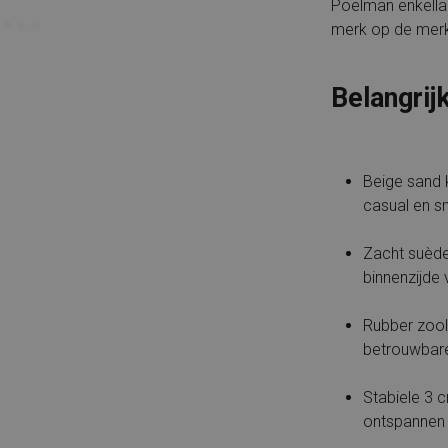
Poelman enkellaa
merk op de mer
Belangrij
Beige sand 
casual en s
Zacht suède 
binnenzijde
Rubber zool
betrouwbare
Stabiele 3 
ontspannen 