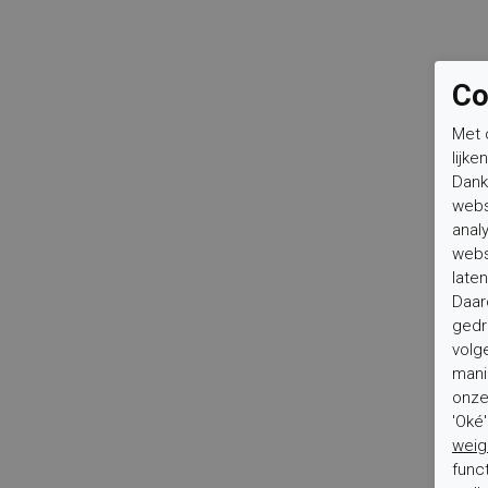
Co
Met 
lijke
Dank
webs
anal
webs
laten
Daar
gedr
volg
mani
onze 
'Oké
weig
func