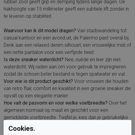
rubber zool geeft grip en demping tijdens lange dagen. De
hakhoogte van 15 millimeter geeft een subtiele lift zonder in
te leveren op stabiliteit.
Waarvoor kan ik dit model dragen?
Van stadswandeling tot
casual kantoor en een avond uit, de Palermo past overal bij.
Denk aan een relaxed denim silhouet, een vrouwelijke midi of
een nette pantalon voor een verfijnde twist.
Is deze sneaker waterdicht?
Nee, suède en leer zijn niet
waterdicht. Wij raden aan om voor gebruik te impregneren
zodat de schoen beter bestand is tegen spatwater en vuil.
Voor wie is dit product geschikt?
Voor vrouwen die houden
van retro flair, comfort en kwaliteit in een groene sneaker die
opvalt op een elegante manier.
Hoe valt de pasvorm en voor welke voetbreedte?
Over het
algemeen normaal op maat en geschikt voor een
gemiddelde voetbreedte. Twijfel je, kies dan je gebruikelijke
maat in Puma of neem contact met ons op voor advies.
Cookies.
Is het voetbed uitneembaar?
Het voetbed is niet