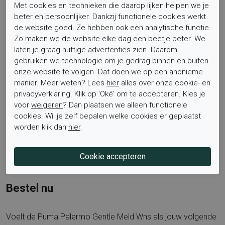
Met cookies en technieken die daarop lijken helpen we je
verwisselbaar, waardoor de binnenkant mooi aansluit en de
beter en persoonlijker. Dankzij functionele cookies werkt
strakke look behouden blijft.
de website goed. Ze hebben ook een analytische functie.
Zo maken we de website elke dag een beetje beter. We
laten je graag nuttige advertenties zien. Daarom
Wil je meer ontdekken van dit iconische sportieve merk,
gebruiken we technologie om je gedrag binnen en buiten
bekijk dan de collectie op onze
Puma
pagina. Zo vind je
onze website te volgen. Dat doen we op een anonieme
eenvoudig bijpassende modellen en kleuren voor elk
manier. Meer weten? Lees
hier
alles over onze cookie- en
seizoen.
privacyverklaring. Klik op 'Oké' om te accepteren. Kies je
voor
weigeren
? Dan plaatsen we alleen functionele
cookies. Wil je zelf bepalen welke cookies er geplaatst
Gerelateerde benamingen
: Puma Palermo dames, groene
worden klik dan
hier
.
sneakers dames, suède sneakers groen, retro terrace
sneaker, casual sneakers vrouwen, Puma Palermo Gentle
Meld women, Puma 402571 02.
Bestel nu
Voelt de Puma Palermo Gentle Meld Wns als jouw volgende