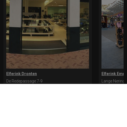
Elferink Dronten
Elferink Emm
De Redepassage 7-9
Lange Nering 
8254 KC, Dronten
8302 ED, Emm
0321-312401
0527-612975
* levertijd kan langer duren als de bestelling uit meerdere paren bestaat.
Bekijk de pagina Verzending en levering voor meer informatie.
Verzending
en levering | Elferink Schoenen
Je kunt tijdens het bestellen kiezen voor