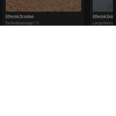
Elferink Dronten
Elferink Emm
De Redepassage 7-9
Lange Nering 
8254 KC, Dronten
8302 ED, Emm
0321-312401
0527-612975
* levertijd kan langer duren als de bestelling uit meerdere paren bestaat.
Bekijk de pagina Verzending en levering voor meer informatie.
Verzending
en levering | Elferink Schoenen
Je kunt tijdens het bestellen kiezen voor
levering op een opgegeven adres of voor afhalen in de winkel.
© 2026 Elferink Schoenen
Algemene Voorwaarden