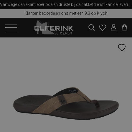
Vanwege de vakantieperiode en drukte bij de pakketdienst kan de levering iets langer duren dan u van ons gewend bent. Bedankt voor uw begrip!
Klanten beoordelen ons met een 9.3 op Kiyoh
zoeken