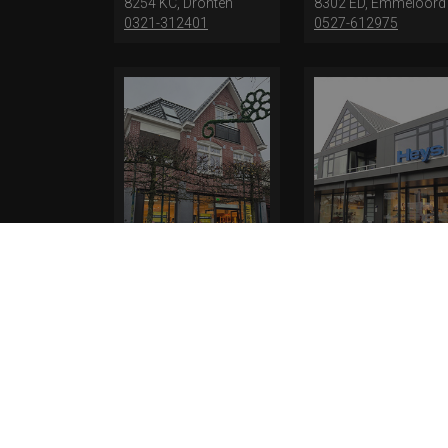
8254 KC, Dronten
8302 ED, Emmeloord
0321-312401
0527-612975
Elferink Schoenen
Heys Schoenmode
Outlet Epe
Leek
Hoofdstraat 84
De Dam 29
8162 AL, Epe
9351 AL, Leek
0594 516 584
* levertijd kan langer duren als de bestelling uit meerdere