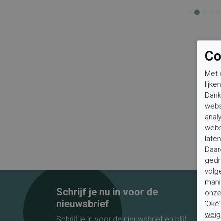
Co
Met 
lijke
Dank
webs
anal
webs
laten
Daar
gedr
volg
mani
Schrijf je nu in voor de
onze 
nieuwsbrief
'Oké
weig
Schrijf je in voor de nieuwsbrief en blijf