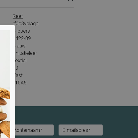
Reef
rf0a3vblaqa
Slippers
5422-89
Blauw
Imitatieleer
Textiel
10
Vast
L15A6
Achternaam*
E-mailadres*