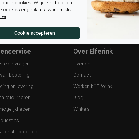
tionele cookies. Wil je zelf bepalen
e cookies er geplaatst worden klik
hier
.
tenservice
Over Elferink
stelde vragen
Over ons
van bestelling
Contact
ding en levering
Werken bij Elferink
en retourneren
Blog
mogelijkheden
Winkels
oudstips
voor shoptegoed