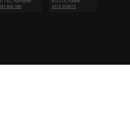
071 BZ, Nunspeet
8102 CE, Raalte
341 846 380
0572-358975
zending en levering | Elferink Schoenen
Je kunt tijdens het