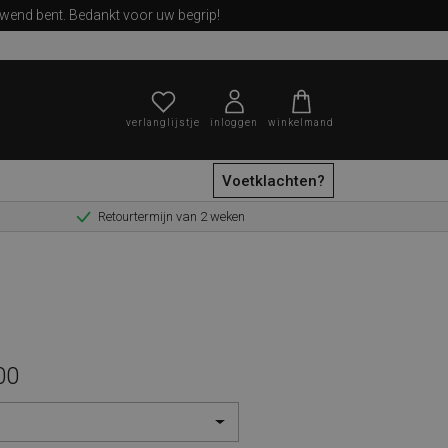
ewend bent. Bedankt voor uw begrip!
verlanglijstje
inloggen
winkelmand
Voetklachten?
Retourtermijn van 2 weken
zoeken
00