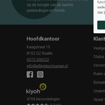
func
op de hoogte van de laatste
welk
aanbiedingen en trends.
dan
Hoofdkantoor
Klan
Kaagstraat 10
Veelge
8102 GZ Raalte
Status 
0572-200222
Verzen
info@elferinkschoenen.nl
Ruilen 
Betaal
Onderh
4704 beoordelingen
Spaar 