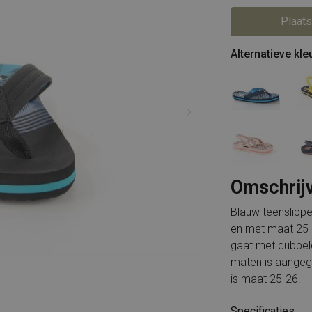
Piedi Nudi
Rockport
PS Poelman
Solidus
Puma
Timberland
Plaats
Rieker
Tommy Hilfiger
Shabbies
Wolky
Alternatieve kle
Solidus
X-Socks
Timberland
Xsensible
Tommy Hilfiger
Alle merken
Unisa
VIA VAI
Waldlaufer
Wolky
X-Socks
Xsensible
Durea
Alle merken
Omschrij
Blauw teenslippe
en met maat 25 e
gaat met dubbel
maten is aangeg
is maat 25-26.
Specificaties