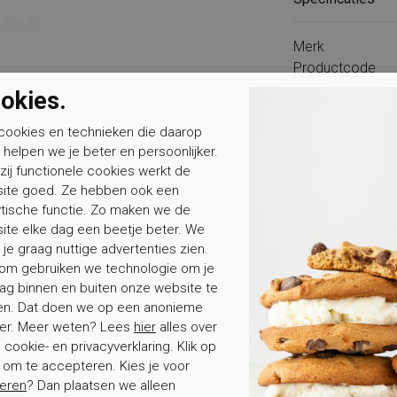
Merk
Productcode
Categorie
okies.
Bestelcode
Kleur
cookies en technieken die daarop
n helpen we je beter en persoonlijker.
Buitenwerk
zij functionele cookies werkt de
Binnenvoering
ite goed. Ze hebben ook een
Hakhoogte
ytische functie. Zo maken we de
Type binnenzool
ite elke dag een beetje beter. We
Wandelklasse
 je graag nuttige advertenties zien.
om gebruiken we technologie om je
ag binnen en buiten onze website te
en. Dat doen we op een anonieme
er. Meer weten? Lees
hier
alles over
cookie- en privacyverklaring. Klik op
' om te accepteren. Kies je voor
Mevrouw
Meneer
Voornaam*
eren
? Dan plaatsen we alleen