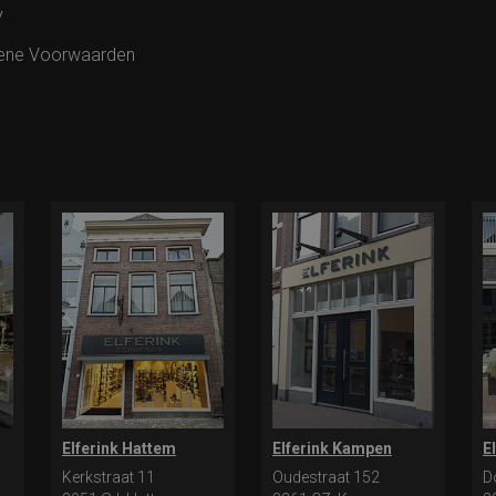
y
ene Voorwaarden
Elferink Hattem
Elferink Kampen
E
Kerkstraat 11
Oudestraat 152
D