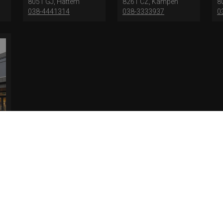
8051 GJ, Hattem
8261 CZ, Kampen
8
038-4441314
038-3333937
0
 paren bestaat. Bekijk de pagina Verzending en levering voor meer informatie.
Ver