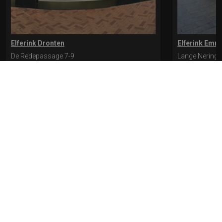
Elferink Dronten
Elferink Emm
De Redepassage 7-9
Lange Nering 
8254 KC, Dronten
8302 ED, Emm
0321-312401
0527-612975
* levertijd kan langer duren als de bestelling uit meerdere paren bestaat.
Bekijk de pagina Verzending en levering voor meer informatie.
Verzending
en levering | Elferink Schoenen
Je kunt tijdens het bestellen kiezen voor
levering op een opgegeven adres of voor afhalen in de winkel.
© 2026 Elferink Schoenen
Algemene Voorwaarden