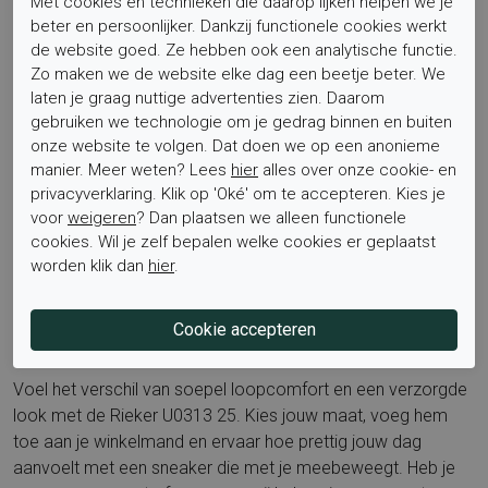
Met cookies en technieken die daarop lijken helpen we je
beter en persoonlijker. Dankzij functionele cookies werkt
de website goed. Ze hebben ook een analytische functie.
Dit model wordt vaak gezocht als heren sneaker bruin,
Zo maken we de website elke dag een beetje beter. We
Rieker sneaker heren, comfortabele leren sneaker, suède
laten je graag nuttige advertenties zien. Daarom
heren sneaker bruin, sneaker met uitneembaar voetbed,
gebruiken we technologie om je gedrag binnen en buiten
casual sneaker voor heren, lichte sneaker met rubber zool.
onze website te volgen. Dat doen we op een anonieme
manier. Meer weten? Lees
hier
alles over onze cookie- en
privacyverklaring. Klik op 'Oké' om te accepteren. Kies je
Wil je meer inspiratie en varianten zien? Ontdek de complete
voor
weigeren
? Dan plaatsen we alleen functionele
selectie op de merkpagina van
Rieker
, waar je veel
cookies. Wil je zelf bepalen welke cookies er geplaatst
comfortabele stijlen vindt die passen bij jouw garderobe.
worden klik dan
hier
.
Bestel nu
Voel het verschil van soepel loopcomfort en een verzorgde
look met de Rieker U0313 25. Kies jouw maat, voeg hem
toe aan je winkelmand en ervaar hoe prettig jouw dag
aanvoelt met een sneaker die met je meebeweegt. Heb je