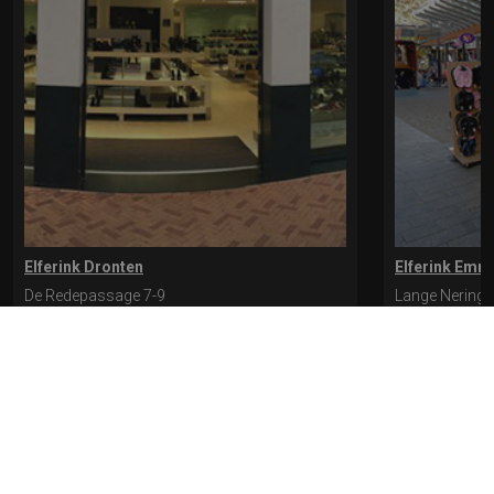
Elferink Dronten
Elferink Emm
De Redepassage 7-9
Lange Nering 
8254 KC, Dronten
8302 ED, Emm
0321-312401
0527-612975
* levertijd kan langer duren als de bestelling uit meerdere paren bestaat.
Bekijk de pagina Verzending en levering voor meer informatie.
Verzending
en levering | Elferink Schoenen
Je kunt tijdens het bestellen kiezen voor
levering op een opgegeven adres of voor afhalen in de winkel.