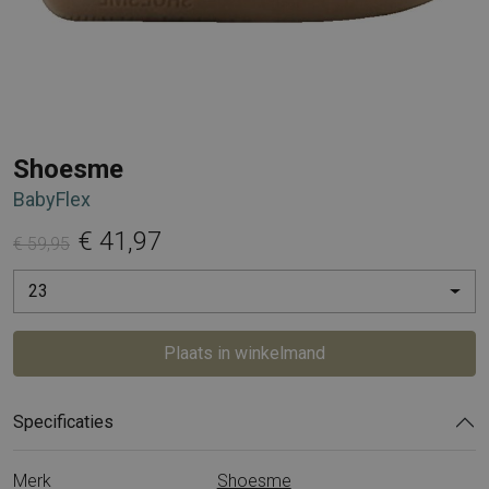
Shoesme
BabyFlex
€ 41,97
€ 59,95
23
Plaats in winkelmand
Specificaties
Merk
Shoesme