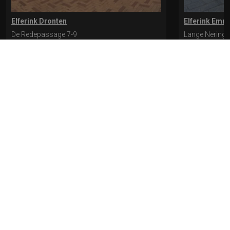
Elferink Dronten
Elferink Emm
De Redepassage 7-9
Lange Nering 
8254 KC, Dronten
8302 ED, Emm
0321-312401
0527-612975
* levertijd kan langer duren als de bestelling uit meerdere paren bestaat.
Bekijk de pagina Verzending en levering voor meer informatie.
Verzending
en levering | Elferink Schoenen
Je kunt tijdens het bestellen kiezen voor
levering op een opgegeven adres of voor afhalen in de winkel.
© 2026 Elferink Schoenen
Algemene Voorwaarden
Privacy
Cookiebeleid