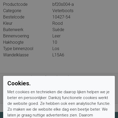
Productcode
bf20s004-a
Categorie
Veterboots
Bestelcode
10427-54
Kleur
Rood
Buitenwerk
Suède
Binnenvoering
Leer
Hakhoogte
10
Type binnenzool
Los
Wandelklasse
L15A6
Gratis verzending vanaf € 59,- (voor NL)
Cookies.
Bestel nu, betaal achteraf met Klarna
Met cookies en technieken die daarop lijken helpen we je
Levertijd 1-2 werkdagen*
beter en persoonlijker. Dankzij functionele cookies werkt
Retourtermijn van 2 weken
de website goed. Ze hebben ook een analytische functie.
Zo maken we de website elke dag een beetje beter. We
laten je graag nuttige advertenties zien. Daarom