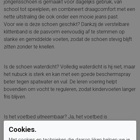
jongensschoen is gemaakt voor dagelijks gebruik, van
school tot speelplein, en combineert draagcomfort met een
nette uitstraling die ook onder een mooie jeans past.
Voor wie is deze schoen geschikt? Dankzij de verstelbare
klittenband is de pasvorm eenvoudig af te stemmen op
slanke en gemiddelde voeten, zodat de schoen stevig blijft
zitten zonder te knellen.
Is de schoen waterdicht? Volledig waterdicht is hij niet, maar
het nubuck is sterk en kan met een goede beschermspray
beter tegen spatwater en vuil. De leren voering helpt
bovendien om vocht te reguleren, zodat kindervoeten langer
fris blijven.
Is het voetbed uitneembaar? Ja, het voetbed is
verwisselbaar. Dit is fijn voor ouders die orthopedische
Cookies.
inlegzolen willen gebruiken of het binnenwerk willen luchten
na een actieve dag. De hakhoogte van 10 ondersteunt een
Met cookies en technieken die daarop lijken helpen we je