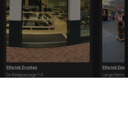
Elferink Dronten
Elferink Emm
De Redepassage 7-9
Lange Nering 
8254 KC, Dronten
8302 ED, Emm
0321-312401
0527-612975
* levertijd kan langer duren als de bestelling uit meerdere paren bestaat.
Bekijk de pagina Verzending en levering voor meer informatie.
Verzending
en levering | Elferink Schoenen
Je kunt tijdens het bestellen kiezen voor
levering op een opgegeven adres of voor afhalen in de winkel.