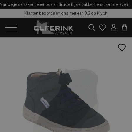
Vanwege de vakantieperiode en drukte bij de pakketdienst kan de levering iets langer duren dan u van ons gewend bent. Bedankt voor uw begrip!
Klanten beoordelen ons met een 9.3 op Kiyoh
zoeken