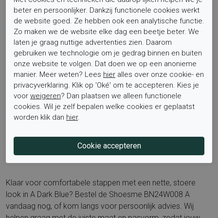
beter en persoonlijker. Dankzij functionele cookies werkt
stabiele houding, terwijl de rubber zool dempt en grip houdt
de website goed. Ze hebben ook een analytische functie.
op verschillende ondergronden.
Zo maken we de website elke dag een beetje beter. We
laten je graag nuttige advertenties zien. Daarom
gebruiken we technologie om je gedrag binnen en buiten
Op zoek naar inspiratie en meer modellen van dit merk?
onze website te volgen. Dat doen we op een anonieme
Bekijk de volledige collectie op de merkpagina van
manier. Meer weten? Lees
hier
alles over onze cookie- en
Shoesme
. Ouders kiezen dit model vaak wanneer zij zoeken
privacyverklaring. Klik op 'Oké' om te accepteren. Kies je
naar klittenband boots jongens, donkerblauwe
voor
weigeren
? Dan plaatsen we alleen functionele
kinderschoenen, Shoesme jongensschoenen, nubuck boots
cookies. Wil je zelf bepalen welke cookies er geplaatst
met leren voering, uitneembaar voetbed kinderschoenen en
worden klik dan
hier
.
kindvriendelijke school schoenen met grip.
Bestel nu
Klaar voor comfortabele stappen met een nette, stoere
look in A Dark Blue? Bestel de Shoesme BN24W008 A
vandaag nog, of kom langs voor persoonlijk advies. Wij
helpen graag met de juiste maat en pasvorm, zodat jouw