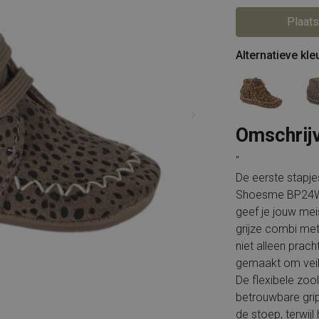
Piedi Nudi
Rockport
PS Poelman
Solidus
Puma
Timberland
Plaats
Rieker
Tommy Hilfiger
Shabbies
Wolky
Alternatieve kle
Solidus
X-Socks
Timberland
Xsensible
Tommy Hilfiger
Alle merken
Unisa
VIA VAI
Waldlaufer
Wolky
X-Socks
Omschrij
Xsensible
Durea
Alle merken
"
De eerste stapje
Shoesme BP24W0
geef je jouw mei
grijze combi met
niet alleen prach
gemaakt om veili
De flexibele zoo
betrouwbare grip
de stoep, terwij