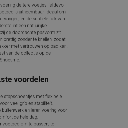
 voering de tere voetjes liefdevol
etbed is uitneembaar, ideaal om
vervangen, en de subtiele hak van
ersteunt een natuurlijke
kzij de doordachte pasvorm zit
prettig zonder te knellen, zodat
dekker met vertrouwen op pad kan.
st van de collectie op de
Shoesme
.
kste voordelen
te stapschoentjes met flexibele
oor veel grip en stabiliteit.
 buitenwerk en leren voering voor
mfort de hele dag.
 voetbed om te passen, te