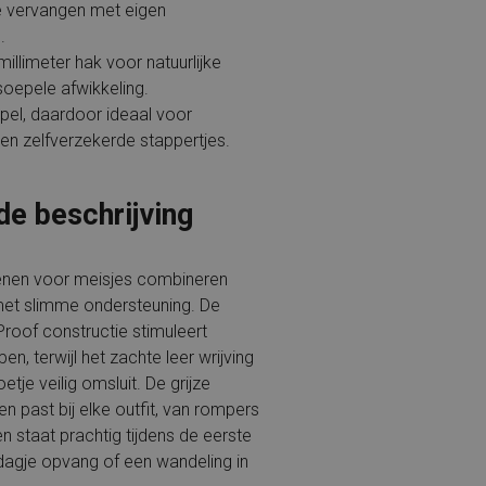
te vervangen met eigen
.
millimeter hak voor natuurlijke
soepele afwikkeling.
pel, daardoor ideaal voor
en zelfverzekerde stappertjes.
de beschrijving
nen voor meisjes combineren
met slimme ondersteuning. De
oof constructie stimuleert
open, terwijl het zachte leer wrijving
etje veilig omsluit. De grijze
n past bij elke outfit, van rompers
 en staat prachtig tijdens de eerste
dagje opvang of een wandeling in