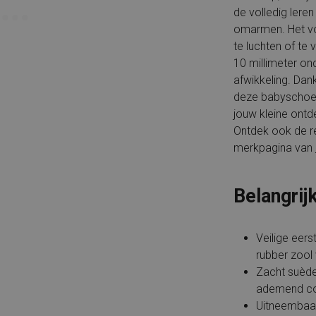
de volledig leren
omarmen. Het vo
te luchten of te 
10 millimeter ond
afwikkeling. Dan
deze babyschoen 
jouw kleine ont
Ontdek ook de re
merkpagina van
Belangrij
Veilige eers
rubber zool v
Zacht suède
ademend co
Uitneembaar