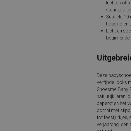
luchten of 
steunzooltje
Subtiele 10 
houding en 
Licht en soe
beginnende 
Uitgebrei
Deze babyschoe
verfijnde looks 
Shoesme Baby Pr
natuurlijk leren l
beperkt en het vo
combi met stippe
tot feestjurkjes,
verjaardag, een 