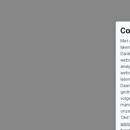
Co
Met 
lijke
Dank
webs
anal
webs
laten
Daar
gedr
volg
mani
onze 
'Oké
weig