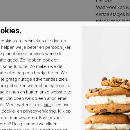
het park.
Waarvoor kan ik 
eerste stapjes b
middellange loo
opvang of een b
okies.
Is het artikel wa
cookies en technieken die daarop
volledig waterd
n helpen we je beter en persoonlijker.
een geschikte sp
zij functionele cookies werkt de
mooi en blijven d
ite goed. Ze hebben ook een
klein spatje.
ytische functie. Zo maken we de
Voor wie is dit 
ite elke dag een beetje beter. We
net beginnen te l
 je graag nuttige advertenties zien.
kunnen zetten, e
om gebruiken we technologie om je
bescherming bela
ag binnen en buiten onze website te
Voor welke voet
en. Dat doen we op een anonieme
De pasvorm is o
er. Meer weten? Lees
hier
alles over
cookie- en privacyverklaring. Klik op
voetje en geeft
' om te accepteren. Kies je voor
wat ruimte aan e
eren
? Dan plaatsen we alleen
uitneembare voet