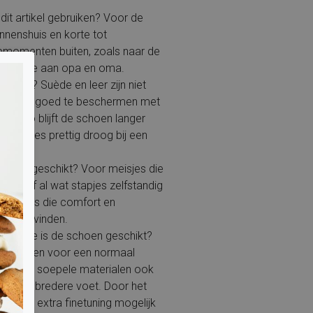
dit artikel gebruiken? Voor de
innenshuis en korte tot
pmomenten buiten, zoals naar de
ezoekje aan opa en oma.
terdicht? Suède en leer zijn niet
icht, wel goed te beschermen met
ray. Zo blijft de schoen langer
e voetjes prettig droog bij een
product geschikt? Voor meisjes die
open of al wat stapjes zelfstandig
n ouders die comfort en
ngrijk vinden.
breedte is de schoen geschikt?
ntworpen voor een normaal
 door de soepele materialen ook
en iets bredere voet. Door het
bed is extra finetuning mogelijk