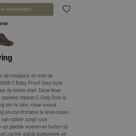
 in winkelmand
uren
ving
s zijn magisch, en met de
08 C Baby Proof Grey Dots
sje de beste start. Deze lieve
 speelse stippen C Grey Dots is
tig om te zien, maar vooral
g en comfortabel te leren lopen.
l van rubber zorgt voor
 op gladde vloeren en buiten op
l het zachte suède buitenwerk en