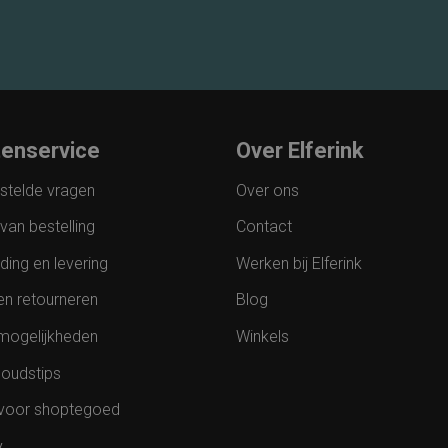
tenservice
Over Elferink
stelde vragen
Over ons
van bestelling
Contact
ding en levering
Werken bij Elferink
en retourneren
Blog
mogelijkheden
Winkels
oudstips
voor shoptegoed
y