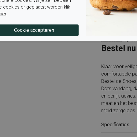
tionele cookies. Wil je zelf bepalen
met sokdikte.
e cookies er geplaatst worden klik
Is het voetbed u
hier
.
verwisselbaar en
ventilatie of een 
en slimme model
Shoesme
bij Elf
Bestel nu
Klaar voor veilig
comfortabele pa
Bestel de Shoe
Dots vandaag, da
en eerlijk advies
maat en het bes
meid zorgeloos 
Specificaties