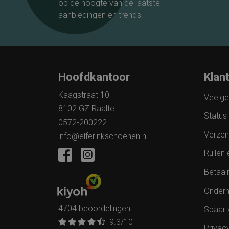
op de hoogte van de laatste
aanbiedingen en trends.
Hoofdkantoor
Klan
Kaagstraat 10
Veelge
8102 GZ Raalte
Status 
0572-200222
Verzen
info@elferinkschoenen.nl
Ruilen 
Betaal
Onderh
4704 beoordelingen
Spaar 
9.3
/10
Privac