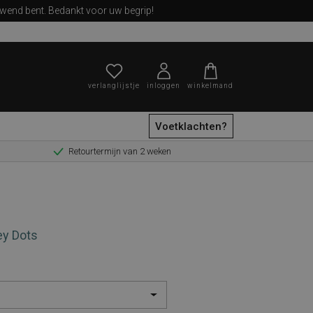
ewend bent. Bedankt voor uw begrip!
verlanglijstje
inloggen
winkelmand
Voetklachten?
Retourtermijn van 2 weken
zoeken
ey Dots