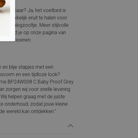
itneembaar? Ja, het voetbed is
 gemakkelijk eruit te halen voor
eigen inlegzooltje. Meer stijlvolle
len vind je op onze pagina van
erink Schoenen.
e en blije stapjes met een
svorm en een tijdloze look?
sme BP24W008 C Baby Proof Grey
n zorgen wij voor snelle levering
. Wij helpen graag met de juiste
te onderhoud, zodat jouw kleine
de wereld kan ontdekken."