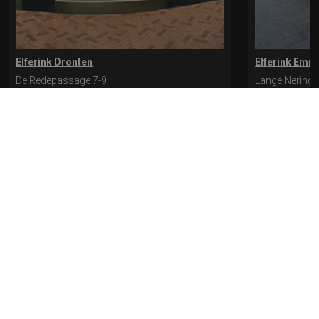
Elferink Dronten
Elferink Emm
De Redepassage 7-9
Lange Nering 
8254 KC, Dronten
8302 ED, Emm
0321-312401
0527-612975
* levertijd kan langer duren als de bestelling uit meerdere paren bestaat.
Bekijk de pagina Verzending en levering voor meer informatie.
Verzending
en levering | Elferink Schoenen
Je kunt tijdens het bestellen kiezen voor
levering op een opgegeven adres of voor afhalen in de winkel.
© 2026 Elferink Schoenen
Algemene Voorwaarden