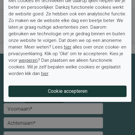
Met cookies en technieken die daarop lijken helpen we je
beter en persoonlijker. Dankzij functionele cookies werkt
de website goed. Ze hebben ook een analytische functie.
Gratis verzending vanaf € 59,- (voor NL)
Zo maken we de website elke dag een beetje beter. We
Bestel nu, betaal achteraf met Klarna
laten je graag nuttige advertenties zien. Daarom
Levertijd 1-2 werkdagen*
gebruiken we technologie om je gedrag binnen en buiten
Retourtermijn van 2 weken
onze website te volgen. Dat doen we op een anonieme
manier. Meer weten? Lees
hier
alles over onze cookie- en
privacyverklaring. Klik op 'Oké' om te accepteren. Kies je
voor
weigeren
? Dan plaatsen we alleen functionele
Schrijf je nu in voor de nieuwsbrief
cookies. Wil je zelf bepalen welke cookies er geplaatst
worden klik dan
hier
.
Schrijf je in voor de nieuwsbrief en blijf op de hoogte van de
laatste aanbiedingen en trends.
Mevrouw
Meneer
Voornaam*
Achternaam*