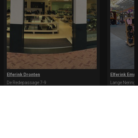
Elferink Dronten
Elferink Emm
De Redepassage 7-9
Lange Nering 
8254 KC, Dronten
8302 ED, Emm
0321-312401
0527-612975
* levertijd kan langer duren als de bestelling uit meerdere paren bestaat.
Bekijk de pagina Verzending en levering voor meer informatie.
Verzending
en levering | Elferink Schoenen
Je kunt tijdens het bestellen kiezen voor
levering op een opgegeven adres of voor afhalen in de winkel.