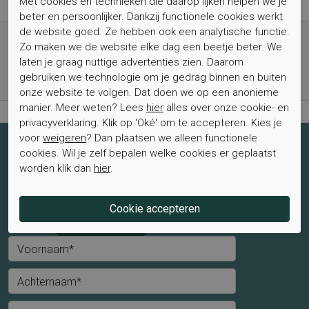
Met cookies en technieken die daarop lijken helpen we je
beter en persoonlijker. Dankzij functionele cookies werkt
de website goed. Ze hebben ook een analytische functie.
Gratis verzending vanaf € 59,- (voor NL)
Zo maken we de website elke dag een beetje beter. We
Bestel nu, betaal achteraf met Klarna
laten je graag nuttige advertenties zien. Daarom
Levertijd 1-2 werkdagen*
gebruiken we technologie om je gedrag binnen en buiten
Retourtermijn van 2 weken
onze website te volgen. Dat doen we op een anonieme
manier. Meer weten? Lees
hier
alles over onze cookie- en
privacyverklaring. Klik op 'Oké' om te accepteren. Kies je
voor
weigeren
? Dan plaatsen we alleen functionele
Schrijf je nu in voor de nieuwsbrief
cookies. Wil je zelf bepalen welke cookies er geplaatst
worden klik dan
hier
.
Schrijf je in voor de nieuwsbrief en blijf op de hoogte van de
laatste aanbiedingen en trends.
Mevrouw
Meneer
Voornaam*
Achternaam*