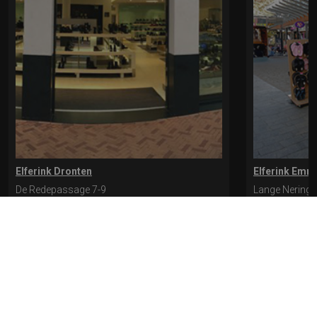
Elferink Dronten
Elferink Emm
De Redepassage 7-9
Lange Nering 
8254 KC, Dronten
8302 ED, Emm
0321-312401
0527-612975
* levertijd kan langer duren als de bestelling uit meerdere paren bestaat.
Bekijk de pagina Verzending en levering voor meer informatie.
Verzending
en levering | Elferink Schoenen
Je kunt tijdens het bestellen kiezen voor
levering op een opgegeven adres of voor afhalen in de winkel.