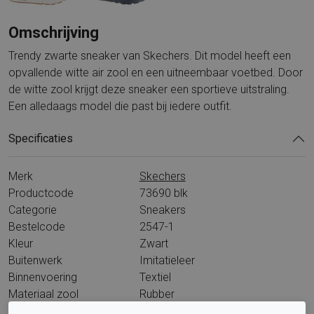
Omschrijving
Trendy zwarte sneaker van Skechers. Dit model heeft een
opvallende witte air zool en een uitneembaar voetbed. Door
de witte zool krijgt deze sneaker een sportieve uitstraling.
Een alledaags model die past bij iedere outfit.
Specificaties
Merk
Skechers
Productcode
73690 blk
Categorie
Sneakers
Bestelcode
2547-1
Kleur
Zwart
Buitenwerk
Imitatieleer
Binnenvoering
Textiel
Materiaal zool
Rubber
Hakhoogte
15