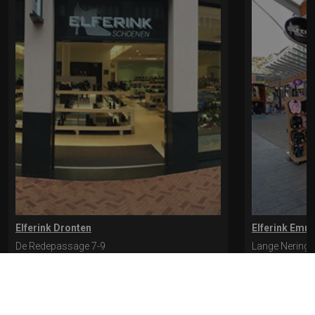
Elferink Dronten
Elferink Emm
De Redepassage 7-9
Lange Nering 
8254 KC, Dronten
8302 ED, Emm
0321-312401
0527-612975