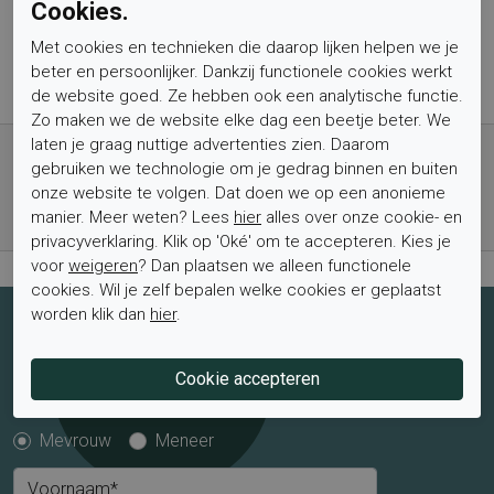
Cookies.
Type binnenzool
Los
Met cookies en technieken die daarop lijken helpen we je
Wandelklasse
L15A6
beter en persoonlijker. Dankzij functionele cookies werkt
de website goed. Ze hebben ook een analytische functie.
Zo maken we de website elke dag een beetje beter. We
Gratis verzending vanaf € 59,- (voor NL)
laten je graag nuttige advertenties zien. Daarom
gebruiken we technologie om je gedrag binnen en buiten
Bestel nu, betaal achteraf met Klarna
onze website te volgen. Dat doen we op een anonieme
Levertijd 1-2 werkdagen*
manier. Meer weten? Lees
hier
alles over onze cookie- en
Retourtermijn van 2 weken
privacyverklaring. Klik op 'Oké' om te accepteren. Kies je
voor
weigeren
? Dan plaatsen we alleen functionele
cookies. Wil je zelf bepalen welke cookies er geplaatst
worden klik dan
hier
.
Schrijf je nu in voor de nieuwsbrief
Schrijf je in voor de nieuwsbrief en blijf op de hoogte van de
laatste aanbiedingen en trends.
Mevrouw
Meneer
Voornaam*