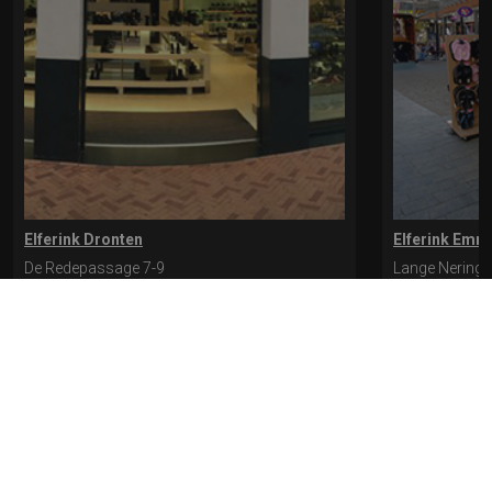
Elferink Dronten
Elferink Emm
De Redepassage 7-9
Lange Nering 
8254 KC, Dronten
8302 ED, Emm
0321-312401
0527-612975
* levertijd kan langer duren als de bestelling uit meerdere paren bestaat.
Bekijk de pagina Verzending en levering voor meer informatie.
Verzending
en levering | Elferink Schoenen
Je kunt tijdens het bestellen kiezen voor
levering op een opgegeven adres of voor afhalen in de winkel.