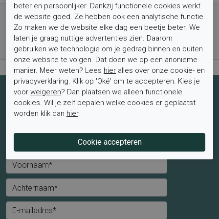
beter en persoonlijker. Dankzij functionele cookies werkt
Gratis verzending vanaf € 59,- (voor NL)
de website goed. Ze hebben ook een analytische functie.
Bestel nu, betaal achteraf met Klarna
Zo maken we de website elke dag een beetje beter. We
laten je graag nuttige advertenties zien. Daarom
Levertijd 1-2 werkdagen*
gebruiken we technologie om je gedrag binnen en buiten
Retourtermijn van 2 weken
onze website te volgen. Dat doen we op een anonieme
manier. Meer weten? Lees
hier
alles over onze cookie- en
privacyverklaring. Klik op 'Oké' om te accepteren. Kies je
voor
weigeren
? Dan plaatsen we alleen functionele
Schrijf je nu in voor de nieuwsbrief
cookies. Wil je zelf bepalen welke cookies er geplaatst
Schrijf je in voor de nieuwsbrief en blijf op de hoogte van de
worden klik dan
hier
.
laatste aanbiedingen en trends.
Mevrouw
Meneer
Voornaam*
Achternaam*
E-mailadres*