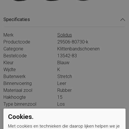
Specificaties
Merk
Solidus
Productcode
29506-80730-k
Categorie
Klittenbandschoenen
Bestelcode
13542-83
Kleur
Blauw
Wijdte
K
Buitenwerk
Stretch
Binnenvoering
Leer
Materiaal zool
Rubber
Hakhoogte
15
Type binnenzool
Los
Wandelklasse
L15A6
Cookies.
Met cookies en technieken die daarop lijken helpen we je