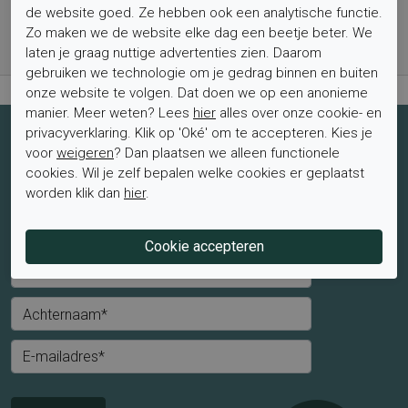
Bestel nu, betaal achteraf met Klarna
de website goed. Ze hebben ook een analytische functie.
Zo maken we de website elke dag een beetje beter. We
Levertijd 1-2 werkdagen*
laten je graag nuttige advertenties zien. Daarom
Retourtermijn van 2 weken
gebruiken we technologie om je gedrag binnen en buiten
onze website te volgen. Dat doen we op een anonieme
manier. Meer weten? Lees
hier
alles over onze cookie- en
privacyverklaring. Klik op 'Oké' om te accepteren. Kies je
Schrijf je nu in voor de nieuwsbrief
voor
weigeren
? Dan plaatsen we alleen functionele
cookies. Wil je zelf bepalen welke cookies er geplaatst
Schrijf je in voor de nieuwsbrief en blijf op de hoogte van de
worden klik dan
hier
.
laatste aanbiedingen en trends.
Mevrouw
Meneer
Voornaam*
Achternaam*
E-mailadres*