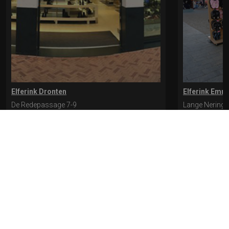
Elferink Dronten
Elferink Emm
De Redepassage 7-9
Lange Nering 
8254 KC, Dronten
8302 ED, Emm
0321-312401
0527-612975
* levertijd kan langer duren als de bestelling uit meerdere paren bestaat.
Bekijk de pagina Verzending en levering voor meer informatie.
Verzending
en levering | Elferink Schoenen
Je kunt tijdens het bestellen kiezen voor
levering op een opgegeven adres of voor afhalen in de winkel.