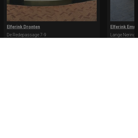
Elferink Dronten
Elferink Emm
De Redepassage 7-9
Lange Nering 
8254 KC, Dronten
8302 ED, Emm
0321-312401
0527-612975
* levertijd kan langer duren als de bestelling uit meerdere paren bestaat.
Bekijk de pagina Verzending en levering voor meer informatie.
Verzending
en levering | Elferink Schoenen
Je kunt tijdens het bestellen kiezen voor
levering op een opgegeven adres of voor afhalen in de winkel.
© 2026 Elferink Schoenen
Algemene Voorwaarden