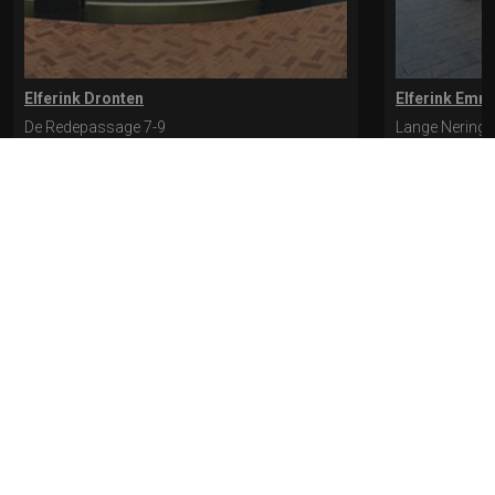
Elferink Dronten
Elferink Emm
De Redepassage 7-9
Lange Nering 
8254 KC, Dronten
8302 ED, Emm
0321-312401
0527-612975
* levertijd kan langer duren als de bestelling uit meerdere paren bestaat.
Bekijk de pagina Verzending en levering voor meer informatie.
Verzending
en levering | Elferink Schoenen
Je kunt tijdens het bestellen kiezen voor
levering op een opgegeven adres of voor afhalen in de winkel.