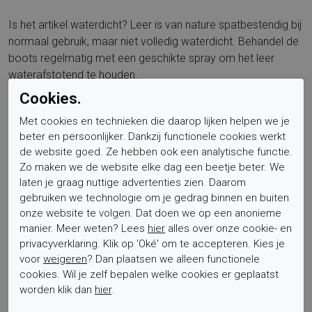
Is het artikel waterdicht? Leer is van nature spatbestendig bij
normaal gebruik, maar niet volledig waterdicht. Behandel de
boots regelmatig met een geschikte spray om het leer
waterafstotend te houden.
Cookies.
Voor wie is dit product geschikt? Voor dames die een
Met cookies en technieken die daarop lijken helpen we je
comfortabele en stijlvolle leren veterboots zoeken met veel
beter en persoonlijker. Dankzij functionele cookies werkt
draaggemak.
de website goed. Ze hebben ook een analytische functie.
Zo maken we de website elke dag een beetje beter. We
Voor welke voetbreedte is de schoen geschikt? De
laten je graag nuttige advertenties zien. Daarom
wijdtemaat G is bedoeld voor een normale breedte voet en
gebruiken we technologie om je gedrag binnen en buiten
biedt een prettige, niet te smalle pasvorm.
onze website te volgen. Dat doen we op een anonieme
manier. Meer weten? Lees
hier
alles over onze cookie- en
Is het voetbed uitneembaar? Ja, het voetbed is
privacyverklaring. Klik op 'Oké' om te accepteren. Kies je
verwisselbaar zodat je probleemloos eigen inlegzolen kunt
voor
weigeren
? Dan plaatsen we alleen functionele
cookies. Wil je zelf bepalen welke cookies er geplaatst
gebruiken.
worden klik dan
hier
.