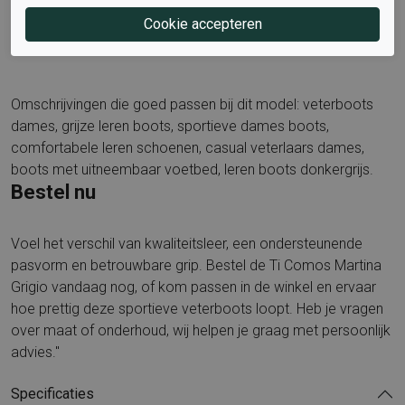
Ontdek meer stijlvolle modellen op de merkpagina van
Ti
Comos
en vind jouw perfecte match.
Omschrijvingen die goed passen bij dit model: veterboots
dames, grijze leren boots, sportieve dames boots,
comfortabele leren schoenen, casual veterlaars dames,
boots met uitneembaar voetbed, leren boots donkergrijs.
Bestel nu
Voel het verschil van kwaliteitsleer, een ondersteunende
pasvorm en betrouwbare grip. Bestel de Ti Comos Martina
Grigio vandaag nog, of kom passen in de winkel en ervaar
hoe prettig deze sportieve veterboots loopt. Heb je vragen
over maat of onderhoud, wij helpen je graag met persoonlijk
advies."
Specificaties