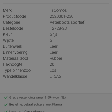
Merk
Ti Comos
Productcode
2520001-230
Categorie
Veterboots sportief
Bestelcode
12728-23
Kleur
Grijs
Wijdte
G
Buitenwerk
Leer
Binnenvoering
Leer
Materiaal zool
Rubber
Hakhoogte
20
Type binnenzool
Los
Wandelklasse
L15A6
Gratis verzending vanaf € 59,- (voor NL)
Bestel nu, betaal achteraf met Klarna
Levertijd 1-2 werkdagen*