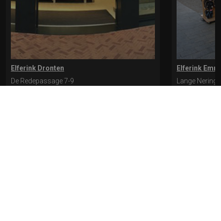
Elferink Dronten
Elferink Emm
De Redepassage 7-9
Lange Nering 
8254 KC, Dronten
8302 ED, Emm
0321-312401
0527-612975
* levertijd kan langer duren als de bestelling uit meerdere paren bestaat.
Bekijk de pagina Verzending en levering voor meer informatie.
Verzending
en levering | Elferink Schoenen
Je kunt tijdens het bestellen kiezen voor
levering op een opgegeven adres of voor afhalen in de winkel.