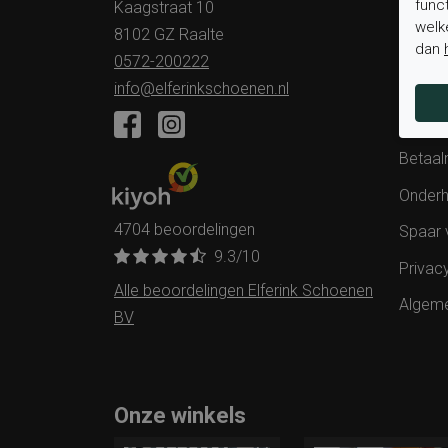
func
Kaagstraat 10
Veelge
welk
8102 GZ Raalte
Status 
dan
0572-200222
Verzen
info@elferinkschoenen.nl
Ruilen 
Betaal
Onderh
4704 beoordelingen
Spaar 
9.3
/10
Privac
Alle beoordelingen Elferink Schoenen
Algem
BV
Onze winkels