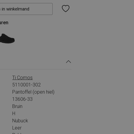
s in winkelmand
uren
Ti Comos
5110001-302
Pantoffel (open hiel)
13606-33
Bruin
H
Nubuck
Leer