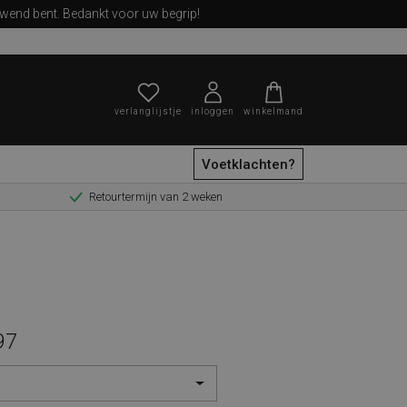
ewend bent. Bedankt voor uw begrip!
verlanglijstje
inloggen
winkelmand
Voetklachten?
Retourtermijn van 2 weken
zoeken
97