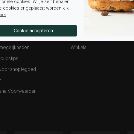
tionele cookies. Wil je zelf bepalen
stelde vragen
Over ons
e cookies er geplaatst worden klik
van bestelling
Contact
hier
.
ding en levering
Werken bij Elferink
en retourneren
Blog
mogelijkheden
Winkels
oudstips
voor shoptegoed
y
ene Voorwaarden