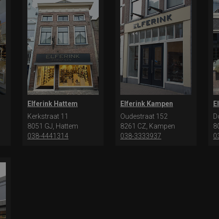
Elferink Hattem
Elferink Kampen
E
Kerkstraat 11
Oudestraat 152
D
8051 GJ, Hattem
8261 CZ, Kampen
8
038-4441314
038-3333937
0