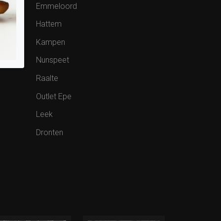
Emmeloord
Hattem
Kampen
Nunspeet
Raalte
Outlet Epe
Leek
Dronten