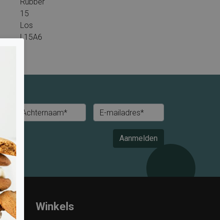
Rubber
15
Los
L15A6
Achternaam*
E-mailadres*
Aanmelden
Winkels