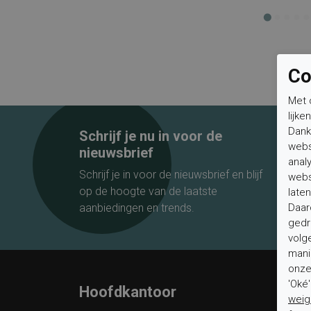
Co
Met 
lijke
Dank
Schrijf je nu in voor de
webs
nieuwsbrief
anal
Schrijf je in voor de nieuwsbrief en blijf
webs
op de hoogte van de laatste
laten
Daar
aanbiedingen en trends.
gedr
volg
mani
onze 
'Oké
Hoofdkantoor
Klan
weig