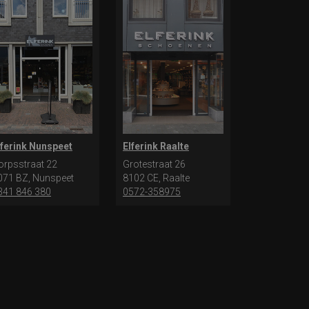
lferink Nunspeet
Elferink Raalte
orpsstraat 22
Grotestraat 26
071 BZ, Nunspeet
8102 CE, Raalte
341 846 380
0572-358975