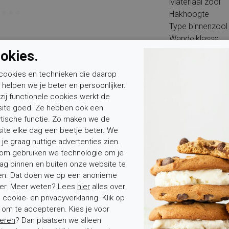
Materiaal zool
Hakhoogte
Type binnenzool
Wandelklasse
okies.
cookies en technieken die daarop
n helpen we je beter en persoonlijker.
zij functionele cookies werkt de
ite goed. Ze hebben ook een
Mevrouw
Meneer
Voornaam*
ytische functie. Zo maken we de
ite elke dag een beetje beter. We
 je graag nuttige advertenties zien.
om gebruiken we technologie om je
ag binnen en buiten onze website te
en. Dat doen we op een anonieme
er. Meer weten? Lees
hier
alles over
cookie- en privacyverklaring. Klik op
' om te accepteren. Kies je voor
tenservice
Over Elferink
eren
? Dan plaatsen we alleen