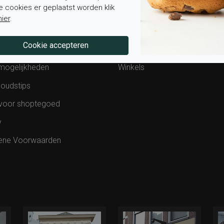
e cookies er geplaatst worden klik
van bestelling
Contact
hier
.
ding en levering
Werken bij Elferink
en retourneren
Blog
mogelijkheden
Winkels
oudstips
voor shoptegoed
y
ene Voorwaarden