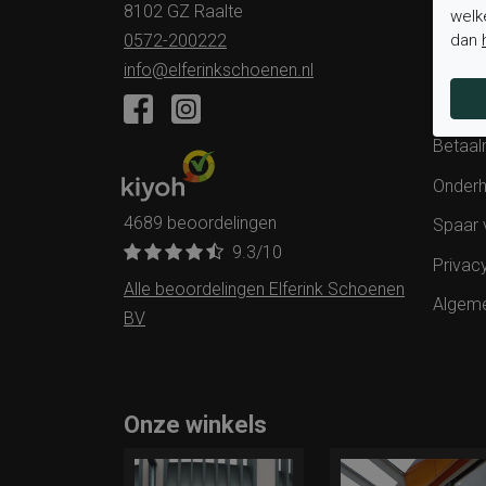
8102 GZ Raalte
welk
Status 
dan
0572-200222
Verzen
info@elferinkschoenen.nl
Ruilen 
Betaal
Onderh
4689 beoordelingen
Spaar 
9.3
/10
Privac
Alle beoordelingen Elferink Schoenen
Algem
BV
Onze winkels