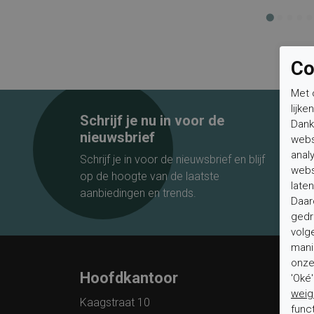
Co
Met 
lijke
Schrijf je nu in voor de
Dank
nieuwsbrief
webs
anal
Schrijf je in voor de nieuwsbrief en blijf
webs
op de hoogte van de laatste
laten
aanbiedingen en trends.
Daar
gedr
volg
mani
onze 
Hoofdkantoor
Klan
'Oké
weig
Kaagstraat 10
Veelge
func