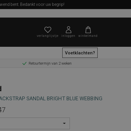
ewend bent. Bedankt voor uw begrip!
verlanglijstje
inloggen
winkelmand
Voetklachten?
Retourtermijn van 2 weken
zoeken
d
BACKSTRAP SANDAL BRIGHT BLUE WEBBING
47