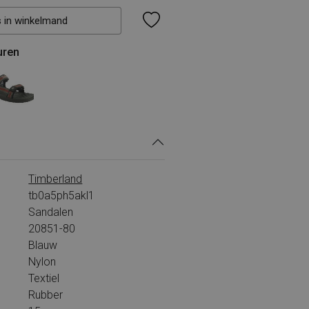
s in winkelmand
uren
Timberland
tb0a5ph5akl1
Sandalen
20851-80
Blauw
Nylon
Textiel
Rubber