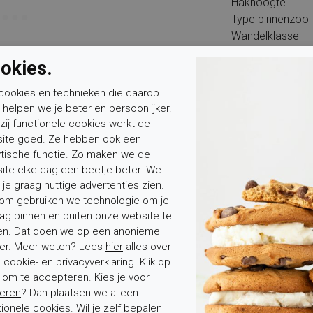
Hakhoogte
Type binnenzool
Wandelklasse
okies.
cookies en technieken die daarop
n helpen we je beter en persoonlijker.
zij functionele cookies werkt de
ite goed. Ze hebben ook een
Mevrouw
Meneer
Voornaam*
ytische functie. Zo maken we de
ite elke dag een beetje beter. We
 je graag nuttige advertenties zien.
om gebruiken we technologie om je
ag binnen en buiten onze website te
en. Dat doen we op een anonieme
er. Meer weten? Lees
hier
alles over
cookie- en privacyverklaring. Klik op
tenservice
Over Elferink
' om te accepteren. Kies je voor
eren
? Dan plaatsen we alleen
stelde vragen
Over ons
tionele cookies. Wil je zelf bepalen