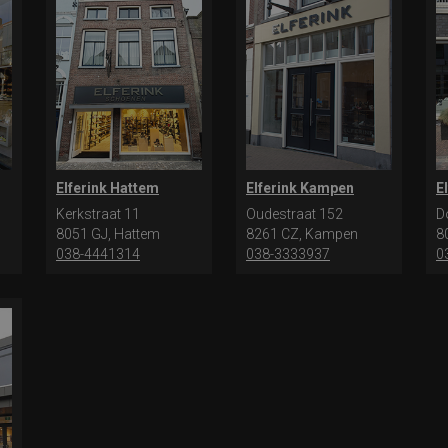
Elferink Hattem
Elferink Kampen
E
Kerkstraat 11
Oudestraat 152
D
8051 GJ, Hattem
8261 CZ, Kampen
8
038-4441314
038-3333937
0