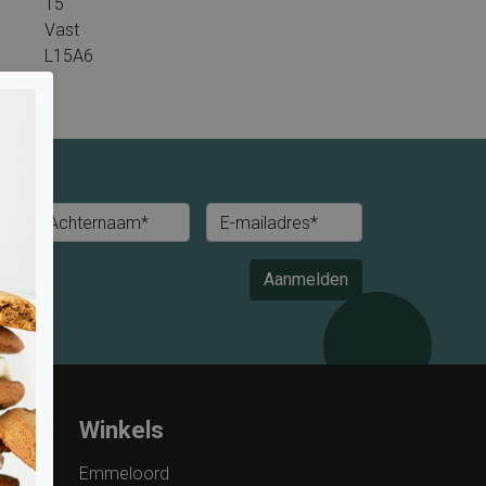
15
Vast
L15A6
Achternaam*
E-mailadres*
Aanmelden
Winkels
Emmeloord