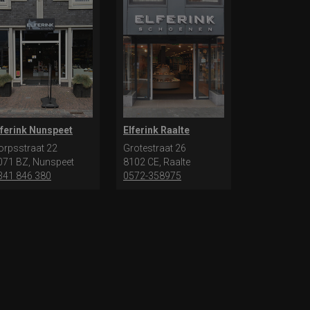
lferink Nunspeet
Elferink Raalte
orpsstraat 22
Grotestraat 26
071 BZ, Nunspeet
8102 CE, Raalte
341 846 380
0572-358975