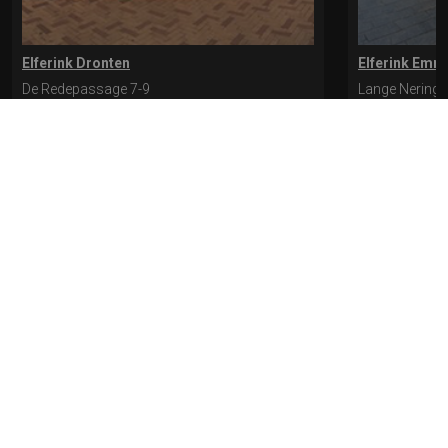
Elferink Dronten
Elferink Emm
De Redepassage 7-9
Lange Nering 
8254 KC, Dronten
8302 ED, Emm
0321-312401
0527-612975
* levertijd kan langer duren als de bestelling uit meerdere paren bestaat.
Bekijk de pagina Verzending en levering voor meer informatie.
Verzending
en levering | Elferink Schoenen
Je kunt tijdens het bestellen kiezen voor
levering op een opgegeven adres of voor afhalen in de winkel.
© 2026 Elferink Schoenen
Algemene Voorwaarden