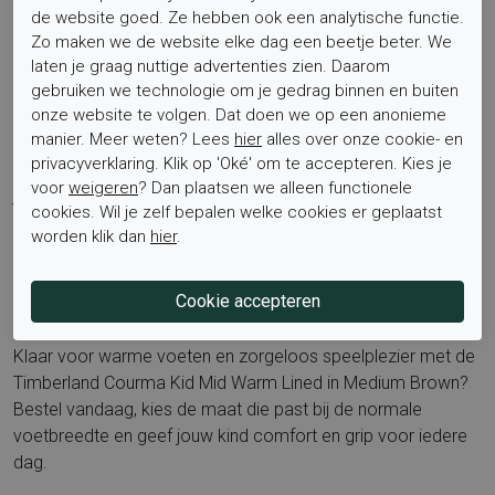
Materialen die het verschil maken? Een leren buitenwerk dat
de website goed. Ze hebben ook een analytische functie.
lang meegaat, een warme voering van textiel en een
Zo maken we de website elke dag een beetje beter. We
slijtvaste zool van rubber voor grip en zekerheid. Ontdek
laten je graag nuttige advertenties zien. Daarom
meer stijlen en kleuren op onze Timberland merkpagina en
gebruiken we technologie om je gedrag binnen en buiten
vind de perfecte match:
Timberland bij Elferink Schoenen
.
onze website te volgen. Dat doen we op een anonieme
manier. Meer weten? Lees
hier
alles over onze cookie- en
Populaire benamingen voor dit model zijn warme
privacyverklaring. Klik op 'Oké' om te accepteren. Kies je
kinderboots, cognac boots jongens, beste winterlaars
voor
weigeren
? Dan plaatsen we alleen functionele
jongens, leren enkellaars kind en Courma Kid Mid Warm
cookies. Wil je zelf bepalen welke cookies er geplaatst
Lined.
worden klik dan
hier
.
Bestel nu
Klaar voor warme voeten en zorgeloos speelplezier met de
Timberland Courma Kid Mid Warm Lined in Medium Brown?
Bestel vandaag, kies de maat die past bij de normale
voetbreedte en geef jouw kind comfort en grip voor iedere
dag.