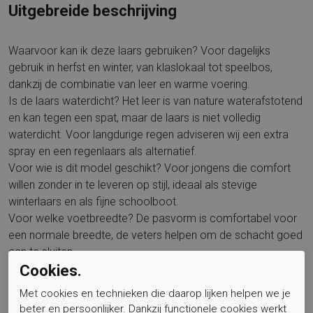
Uitgebreide beschrijving
Waarvoor kan ik deze laars gebruiken? Voor dagelijks
gebruik in herfst en winter, van klaslokaal tot speelbos,
dankzij de combinatie van leer en warme voering.
Is de laars waterdicht? Het leer is van nature waterafstotend
en kan tegen een spat, maar de laars is niet volledig
waterdicht. Voor langdurige regen adviseren wij een extra
spray en een regenlaars als alternatief.
Voor wie is dit model geschikt? Voor jongens die comfort
willen zonder in te leveren op stijl, ideaal als stevige
winterlaars en als fijne schoolboot.
Voor welke voetbreedte? De pasvorm is comfortabel voor
een normale breedte, de veters helpen om de schacht goed
aan te sluiten.
Is het voetbed uitneembaar? Nee, het voetbed is niet
Cookies.
verwisselbaar en zorgt voor een stabiel gevoel in de
Met cookies en technieken die daarop lijken helpen we je
schoen.
beter en persoonlijker. Dankzij functionele cookies werkt