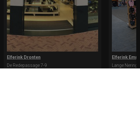
Elferink Dronten
Elferink Emm
De Redepassage 7-9
Lange Nering 
8254 KC, Dronten
8302 ED, Emm
0321-312401
0527-612975
* levertijd kan langer duren als de bestelling uit meerdere paren bestaat.
Bekijk de pagina Verzending en levering voor meer informatie.
Verzending
en levering | Elferink Schoenen
Je kunt tijdens het bestellen kiezen voor
levering op een opgegeven adres of voor afhalen in de winkel.