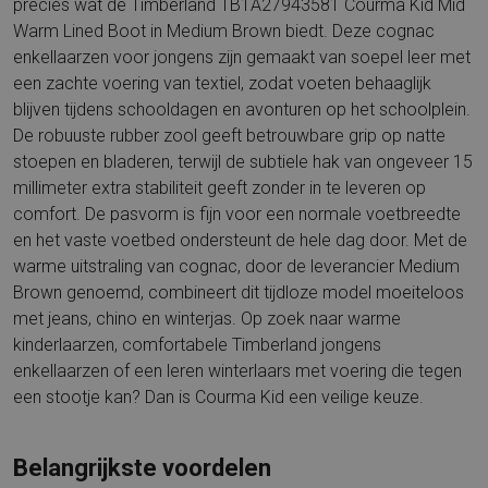
precies wat de Timberland TB1A27943581 Courma Kid Mid
Warm Lined Boot in Medium Brown biedt. Deze cognac
enkellaarzen voor jongens zijn gemaakt van soepel leer met
een zachte voering van textiel, zodat voeten behaaglijk
blijven tijdens schooldagen en avonturen op het schoolplein.
De robuuste rubber zool geeft betrouwbare grip op natte
stoepen en bladeren, terwijl de subtiele hak van ongeveer 15
millimeter extra stabiliteit geeft zonder in te leveren op
comfort. De pasvorm is fijn voor een normale voetbreedte
en het vaste voetbed ondersteunt de hele dag door. Met de
warme uitstraling van cognac, door de leverancier Medium
Brown genoemd, combineert dit tijdloze model moeiteloos
met jeans, chino en winterjas. Op zoek naar warme
kinderlaarzen, comfortabele Timberland jongens
enkellaarzen of een leren winterlaars met voering die tegen
een stootje kan? Dan is Courma Kid een veilige keuze.
Belangrijkste voordelen