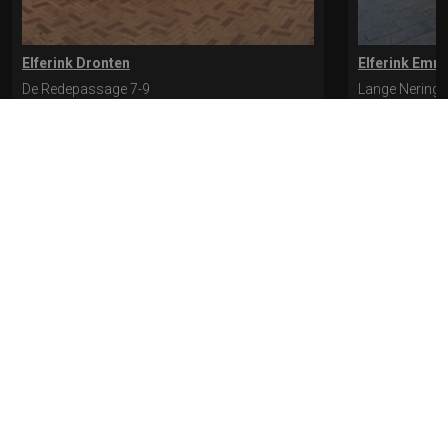
Elferink Dronten
Elferink Emm
De Redepassage 7-9
Lange Nering 
8254 KC, Dronten
8302 ED, Emm
0321-312401
0527-612975
* levertijd kan langer duren als de bestelling uit meerdere paren bestaat.
Bekijk de pagina Verzending en levering voor meer informatie.
Verzending
en levering | Elferink Schoenen
Je kunt tijdens het bestellen kiezen voor
levering op een opgegeven adres of voor afhalen in de winkel.
© 2026 Elferink Schoenen
Algemene Voorwaarden