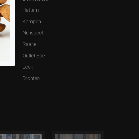
Hattem
Kampen
Nunspeet
Raalte
Outlet Epe
Leek
Dronten