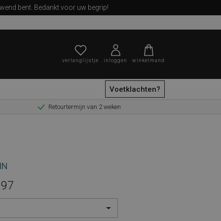
ewend bent. Bedankt voor uw begrip!
verlanglijstje
inloggen
winkelmand
Voetklachten?
Retourtermijn van 2 weken
zoeken
IN
,97