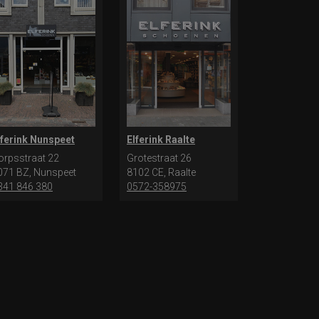
lferink Nunspeet
Elferink Raalte
orpsstraat 22
Grotestraat 26
071 BZ, Nunspeet
8102 CE, Raalte
341 846 380
0572-358975