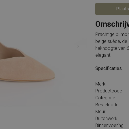
Piedi Nudi
Rockport
PS Poelman
Solidus
Puma
Timberland
Plaats
Rieker
Tommy Hilfiger
Shabbies
Wolky
Omschrij
Solidus
X-Socks
Timberland
Xsensible
Tommy Hilfiger
Alle merken
Unisa
Prachtige pump v
VIA VAI
Waldlaufer
beige suède, de b
hakhoogte van 
Wolky
X-Socks
elegant.
Xsensible
Durea
Alle merken
Specificaties
Merk
Productcode
Categorie
Bestelcode
Kleur
Buitenwerk
Binnenvoering