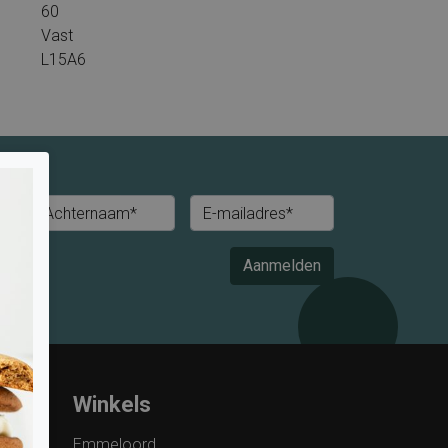
60
Vast
L15A6
Achternaam*
E-mailadres*
Aanmelden
Winkels
Emmeloord