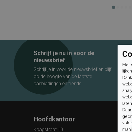
Schrijf je nu in voor de
Co
nieuwsbrief
Met 
Schrijf je in voor de nieuwsbrief en blijf
lijke
op de hoogte van de laatste
Dank
aanbiedingen en trends.
webs
anal
webs
laten
Daar
gedr
Hoofdkantoor
Klan
volg
Kaagstraat 10
mani
Veelge