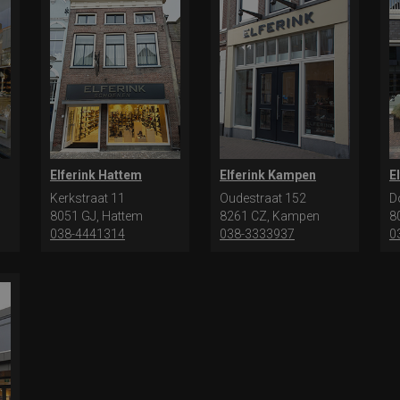
Elferink Hattem
Elferink Kampen
E
Kerkstraat 11
Oudestraat 152
D
8051 GJ, Hattem
8261 CZ, Kampen
8
038-4441314
038-3333937
0