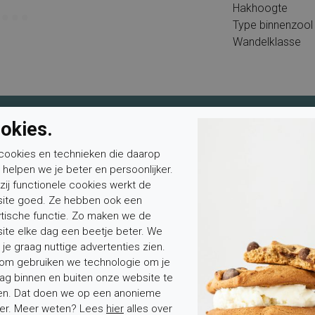
Hakhoogte
Type binnenzool
Wandelklasse
okies.
Mevrouw
Meneer
Voornaam*
cookies en technieken die daarop
n helpen we je beter en persoonlijker.
zij functionele cookies werkt de
ite goed. Ze hebben ook een
ytische functie. Zo maken we de
ite elke dag een beetje beter. We
 je graag nuttige advertenties zien.
om gebruiken we technologie om je
ag binnen en buiten onze website te
tenservice
Over Elferink
en. Dat doen we op een anonieme
er. Meer weten? Lees
hier
alles over
stelde vragen
Over ons