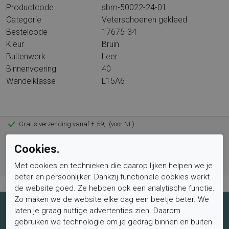
Productcode
sbm-50022-24-01
Categorie
Veterschoenen gekleed
Bestelcode
17675-34
Kleur
Bruin
Buitenwerk
Leer
Binnenvoering
40
Wandelklasse
L15A6
Gratis verzending vanaf € 59,- (voor NL)
Bestel nu, betaal achteraf met Klarna
Cookies.
Levertijd 1-2 werkdagen*
Met cookies en technieken die daarop lijken helpen we je
Retourtermijn van 2 weken
beter en persoonlijker. Dankzij functionele cookies werkt
de website goed. Ze hebben ook een analytische functie.
Zo maken we de website elke dag een beetje beter. We
laten je graag nuttige advertenties zien. Daarom
Schrijf je nu in voor de nieuwsbrief
gebruiken we technologie om je gedrag binnen en buiten