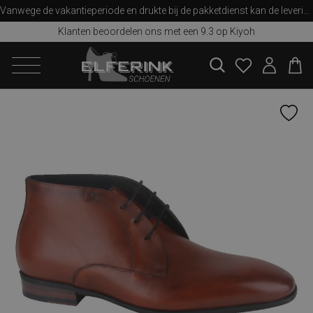
Vanwege de vakantieperiode en drukte bij de pakketdienst kan de levering iets langer duren dan u van ons gewend bent. Bedankt voor uw begrip!
Klanten beoordelen ons met een 9.3 op Kiyoh
zoeken