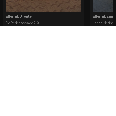
Elferink Dronten
Elferink Emm
De Redepassage 7-9
Lange Nering 
8254 KC, Dronten
8302 ED, Emm
0321-312401
0527-612975
* levertijd kan langer duren als de bestelling uit meerdere paren bestaat.
Bekijk de pagina Verzending en levering voor meer informatie.
Verzending
en levering | Elferink Schoenen
Je kunt tijdens het bestellen kiezen voor
levering op een opgegeven adres of voor afhalen in de winkel.
© 2026 Elferink Schoenen
Algemene Voorwaarden