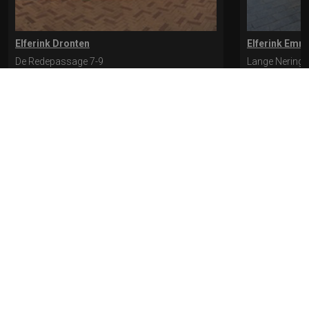
Elferink Dronten
Elferink Emm
De Redepassage 7-9
Lange Nering 
8254 KC, Dronten
8302 ED, Emm
0321-312401
0527-612975
* levertijd kan langer duren als de bestelling uit meerdere paren bestaat.
Bekijk de pagina Verzending en levering voor meer informatie.
Verzending
en levering | Elferink Schoenen
Je kunt tijdens het bestellen kiezen voor
levering op een opgegeven adres of voor afhalen in de winkel.
© 2026 Elferink Schoenen
Algemene Voorwaarden