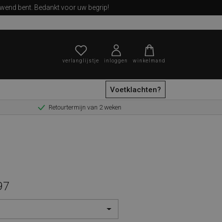
ewend bent. Bedankt voor uw begrip!
verlanglijstje
inloggen
winkelmand
Voetklachten?
Retourtermijn van 2 weken
zoeken
97