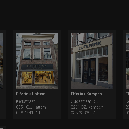
Elferink Hattem
Elferink Kampen
E
Kerkstraat 11
Oudestraat 152
D
8051 GJ, Hattem
8261 CZ, Kampen
8
038-4441314
038-3333937
0