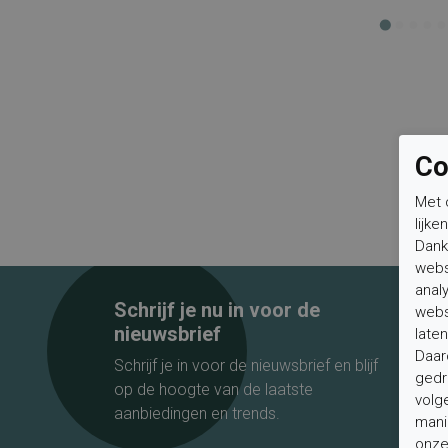
Co
Met 
lijke
Dank
webs
anal
Schrijf je nu in voor de
webs
nieuwsbrief
laten
Daar
Schrijf je in voor de nieuwsbrief en blijf
gedr
op de hoogte van de laatste
volg
aanbiedingen en trends.
mani
onze 