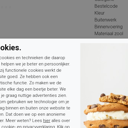
Bestelcode
Kleur
Buitenwerk
Binnenvoering
Materiaal zool
Hakhoogte
okies.
Type binnenzool
Wandelklasse
cookies en technieken die daarop
n helpen we je beter en persoonlijker.
zij functionele cookies werkt de
ite goed. Ze hebben ook een
ytische functie. Zo maken we de
ite elke dag een beetje beter. We
 je graag nuttige advertenties zien.
Mevrouw
Meneer
Voornaam*
om gebruiken we technologie om je
ag binnen en buiten onze website te
en. Dat doen we op een anonieme
er. Meer weten? Lees
hier
alles over
cookie- en privacyverklaring. Klik op