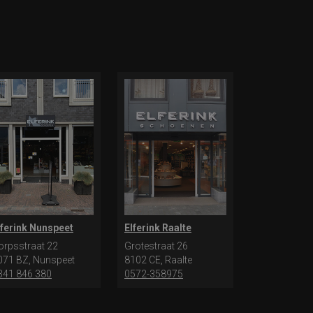
lferink Nunspeet
Elferink Raalte
orpsstraat 22
Grotestraat 26
071 BZ, Nunspeet
8102 CE, Raalte
341 846 380
0572-358975