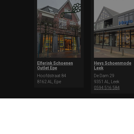
Elferink Schoenen
Heys Schoenmode
Outlet Epe
Leek
Hoofdstraat 84
De Dam 29
8162 AL, Epe
9351 AL, Leek
0594 516 584
* levertijd kan langer duren als de bestelling uit meerdere
bestellen kiezen voor levering op een opgegeven adres of voo