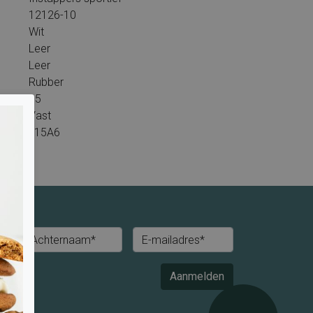
12126-10
Wit
Leer
Leer
Rubber
15
Vast
L15A6
Achternaam*
E-mailadres*
Aanmelden