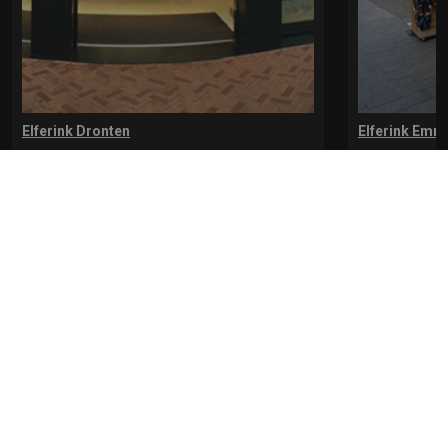
Elferink Dronten
Elferink Emm
De Redepassage 7-9
Lange Nering 
8254 KC, Dronten
8302 ED, Emm
0321-312401
0527-612975
* levertijd kan langer duren als de bestelling uit meerdere paren bestaat.
Bekijk de pagina Verzending en levering voor meer informatie.
Verzending
en levering | Elferink Schoenen
Je kunt tijdens het bestellen kiezen voor
levering op een opgegeven adres of voor afhalen in de winkel.