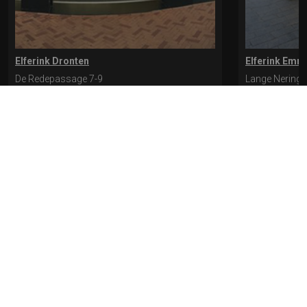
Elferink Dronten
Elferink Emm
De Redepassage 7-9
Lange Nering 
8254 KC, Dronten
8302 ED, Emm
0321-312401
0527-612975
* levertijd kan langer duren als de bestelling uit meerdere paren bestaat.
Bekijk de pagina Verzending en levering voor meer informatie.
Verzending
en levering | Elferink Schoenen
Je kunt tijdens het bestellen kiezen voor
levering op een opgegeven adres of voor afhalen in de winkel.