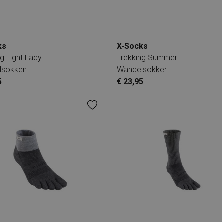
ks
X-Socks
g Light Lady
Trekking Summer
lsokken
Wandelsokken
5
€ 23,95