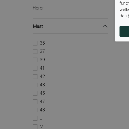
func
Heren
welk
dan
Maat
35
37
39
41
42
43
45
47
48
L
M