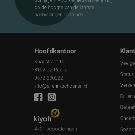
Schrijf je in voor de nieuwsbrief en blijf
op de hoogte van de laatste
aanbiedingen en trends.
Hoofdkantoor
Klan
Kaagstraat 10
Veelge
8102 GZ Raalte
Status 
0572-200222
Verzen
info@elferinkschoenen.nl
Ruilen 
Betaal
Onderh
4701 beoordelingen
Spaar 