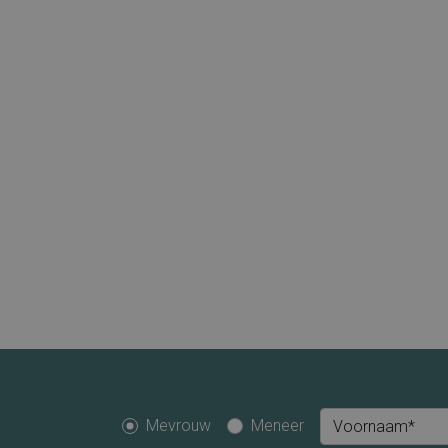
Mevrouw
Meneer
Voornaam*