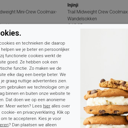
Injinji
Midweight Mini-Crew Coolmax-
Trail Midweight Crew Coolma
Wandelsokken
lsokken
€ 18,95
okies.
5
cookies en technieken die daarop
n helpen we je beter en persoonlijker.
zij functionele cookies werkt de
ite goed. Ze hebben ook een
ytische functie. Zo maken we de
ite elke dag een beetje beter. We
 je graag nuttige advertenties zien.
om gebruiken we technologie om je
ag binnen en buiten onze website te
en. Dat doen we op een anonieme
er. Meer weten? Lees
hier
alles over
cookie- en privacyverklaring. Klik op
' om te accepteren. Kies je voor
eren
? Dan plaatsen we alleen