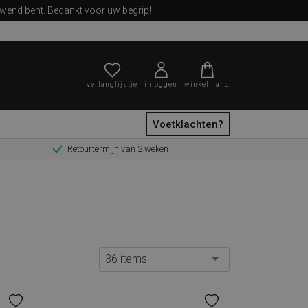
ewend bent. Bedankt voor uw begrip!
verlanglijstje
inloggen
winkelmand
Voetklachten?
Retourtermijn van 2 weken
zoeken
36 items