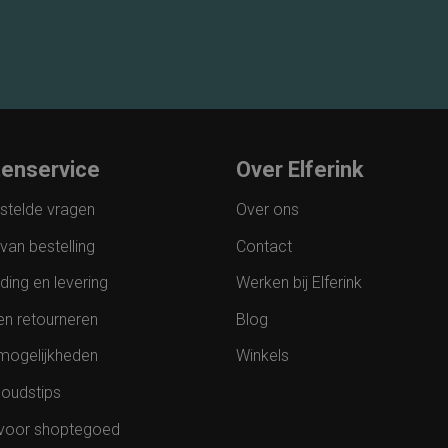
tenservice
Over Elferink
stelde vragen
Over ons
van bestelling
Contact
ding en levering
Werken bij Elferink
en retourneren
Blog
mogelijkheden
Winkels
oudstips
voor shoptegoed