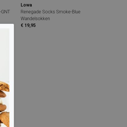
Lowa
x-GNT
Renegade Socks Smoke-Blue
Wandelsokken
€ 19,95