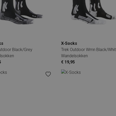
ks
X-Socks
utdoor Black/Grey
Trek Outdoor Wmn Black/Whi
lsokken
Wandelsokken
5
€ 19,95