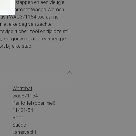
, stille stappen en een vleugje
Voeg de Warmbat Wagga Women
lush WAG371154 toe aan je
niet elke dag van zachte
evige rubber zool en tijdloze stijl.
, kies jouw maat, en verheug je
rt bij elke stap.
Warmbat
wag371154
Pantoffel (open hiel)
11431-54
Rood
Suède
Lamsvacht