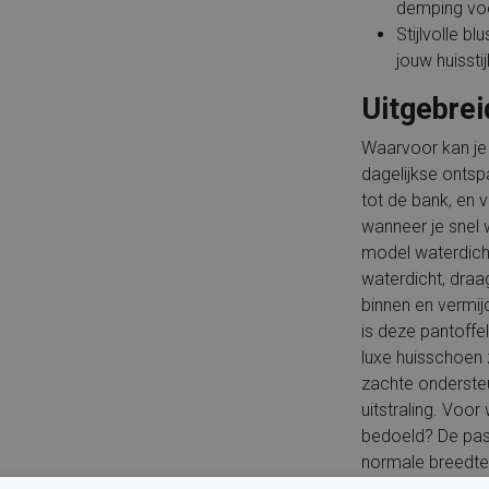
demping voor
Stijlvolle b
jouw huissti
Uitgebrei
Waarvoor kan je
dagelijkse ontspa
tot de bank, en 
wanneer je snel 
model waterdicht
waterdicht, draa
binnen en vermi
is deze pantoffe
luxe huisschoen 
zachte ondersteu
uitstraling. Voo
bedoeld? De pa
normale breedte,
licht naar de vo