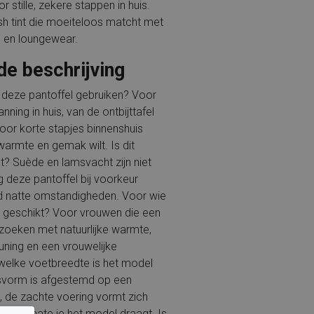
 stille, zekere stappen in huis.
lush tint die moeiteloos matcht met
jl en loungewear.
de beschrijving
 deze pantoffel gebruiken? Voor
nning in huis, van de ontbijttafel
voor korte stapjes binnenshuis
warmte en gemak wilt. Is dit
? Suède en lamsvacht zijn niet
g deze pantoffel bij voorkeur
jd natte omstandigheden. Voor wie
l geschikt? Voor vrouwen die een
zoeken met natuurlijke warmte,
ning en een vrouwelijke
r welke voetbreedte is het model
svorm is afgestemd op een
 de zachte voering vormt zich
et naarmate je het model draagt. Is