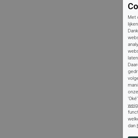
Co
Met 
lijke
Dank
webs
anal
webs
laten
Daar
gedr
volg
mani
onze 
'Oké
weig
func
welk
dan