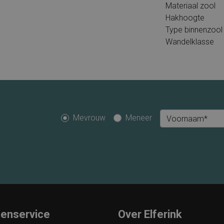
Materiaal zool
Hakhoogte
Type binnenzool
Wandelklasse
Mevrouw
Meneer
Voornaam*
tenservice
Over Elferink