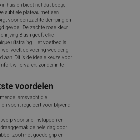
in huis en biedt net dat beetje
. De subtiele plateau met een
rgt voor een zachte demping en
gd gevoel. De zachte rose kleur
hrijving Blush geeft elke
hique uitstraling. Het voetbed is
, wel voelt de voering weelderig
 aan. Dit is de ideale keuze voor
mfort wil ervaren, zonder in te
.
kste voordelen
mende lamsvacht die
en vocht reguleert voor blijvend
ntwerp voor snel instappen en
 draaggemak de hele dag door.
bber zool met goede grip en