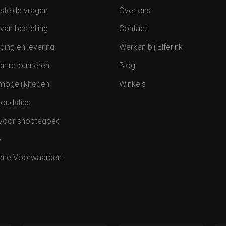
stelde vragen
Over ons
van bestelling
Contact
ding en levering
Werken bij Elferink
en retourneren
Blog
mogelijkheden
Winkels
oudstips
voor shoptegoed
y
ene Voorwaarden