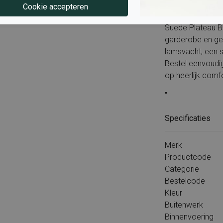
Klaar voor warme
luxe in huis? 
Suede Plateau B
garderobe en ge
lamsvacht, een st
Bestel eenvoudig
op heerlijk comfo
"
Specificaties
Merk
Productcode
Categorie
Bestelcode
Kleur
Buitenwerk
Binnenvoering