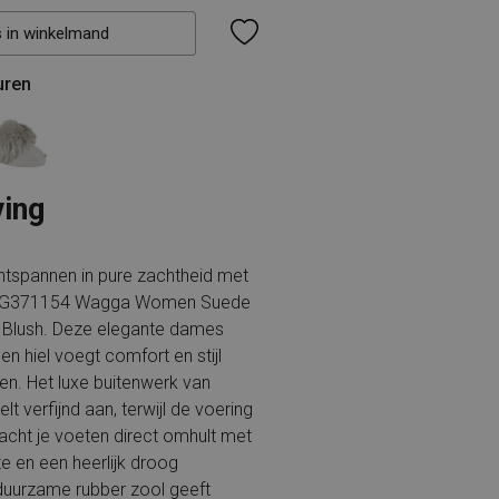
s in winkelmand
uren
ving
ntspannen in pure zachtheid met
G371154 Wagga Women Suede
nt Blush. Deze elegante dames
n hiel voegt comfort en stijl
n. Het luxe buitenwerk van
t verfijnd aan, terwijl de voering
cht je voeten direct omhult met
te en een heerlijk droog
duurzame rubber zool geeft