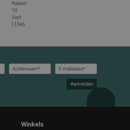
Rubber
10
Vast
L15A6
Achternaam*
E-mailadres*
Aanmelden
Winkels