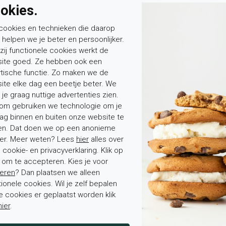
okies.
het voetbed uit
vast, de comfort
cookies en technieken die daarop
lamswollen voer
n helpen we je beter en persoonlijker.
verzorg je het 
zij functionele cookies werkt de
met een geschikt
ite goed. Ze hebben ook een
vochtplekken rust
ytische functie. Zo maken we de
ite elke dag een beetje beter. We
mooi. Wil je mee
 je graag nuttige advertenties zien.
Ontdek de volled
om gebruiken we technologie om je
van
Warmbat
.
ag binnen en buiten onze website te
en. Dat doen we op een anonieme
Dit model word
er. Meer weten? Lees
hier
alles over
damessloffen ro
cookie- en privacyverklaring. Klik op
comfortabele hu
' om te accepteren. Kies je voor
pantoffel dames
eren
? Dan plaatsen we alleen
pantoffels dames
tionele cookies. Wil je zelf bepalen
zool.
e cookies er geplaatst worden klik
hier
.
Bestel nu