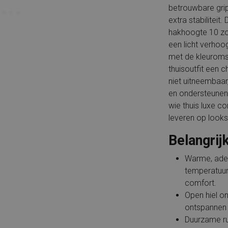
betrouwbare grip 
extra stabiliteit
hakhoogte 10 zo
een licht verhoo
met de kleuromsc
thuisoutfit een c
niet uitneembaar
en ondersteunend
wie thuis luxe co
leveren op looks
Belangrij
Warme, ade
temperatuur 
comfort.
Open hiel o
ontspannen
Duurzame ru