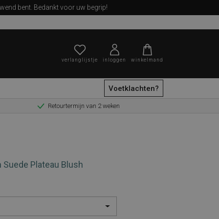
ewend bent. Bedankt voor uw begrip!
verlanglijstje
inloggen
winkelmand
Voetklachten?
Retourtermijn van 2 weken
zoeken
Suede Plateau Blush