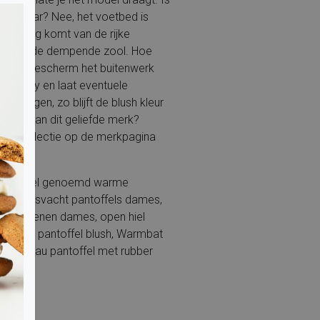
neembaar? Nee, het voetbed is
beleving komt van de rijke
ing en de dempende zool. Hoe
suède? Bescherm het buitenwerk
e spray en laat eventuele
ig drogen, zo blijft de blush kleur
r zien van dit geliefde merk?
ige collectie op de merkpagina
t ook wel genoemd warme
se, lamsvacht pantoffels dames,
isschoenen dames, open hiel
, suede pantoffel blush, Warmbat
, plateau pantoffel met rubber