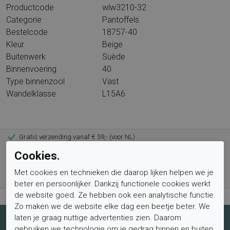
Productcode
wlw3210-32
Categorie
Pantoffels
Bestelcode
18757-40
Kleur
Beige
Buitenwerk
Suède
Binnenvoering
40
Type binnenzool
Vast
Wandelklasse
L15A6
Gratis verzending vanaf € 59,- (voor NL)
Bestel nu, betaal achteraf met Klarna
Cookies.
Levertijd 1-2 werkdagen*
Met cookies en technieken die daarop lijken helpen we je
Retourtermijn van 2 weken
beter en persoonlijker. Dankzij functionele cookies werkt
de website goed. Ze hebben ook een analytische functie.
Zo maken we de website elke dag een beetje beter. We
laten je graag nuttige advertenties zien. Daarom
Schrijf je nu in voor de nieuwsbrief
gebruiken we technologie om je gedrag binnen en buiten