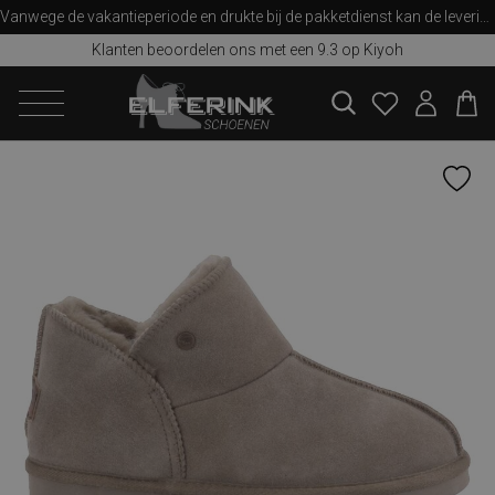
Vanwege de vakantieperiode en drukte bij de pakketdienst kan de levering iets langer duren dan u van ons gewend bent. Bedankt voor uw begrip!
Klanten beoordelen ons met een 9.3 op Kiyoh
zoeken