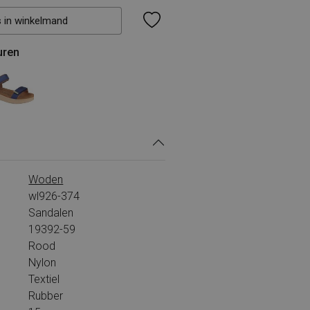
s in winkelmand
uren
Woden
wl926-374
Sandalen
19392-59
Rood
Nylon
Textiel
Rubber