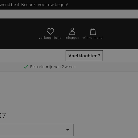
ewend bent. Bedankt voor uw begrip!
verlanglijstje
inloggen
winkelmand
Voetklachten?
Retourtermijn van 2 weken
zoeken
97