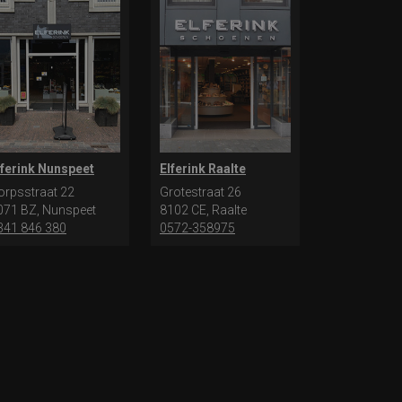
lferink Nunspeet
Elferink Raalte
orpsstraat 22
Grotestraat 26
071 BZ, Nunspeet
8102 CE, Raalte
341 846 380
0572-358975