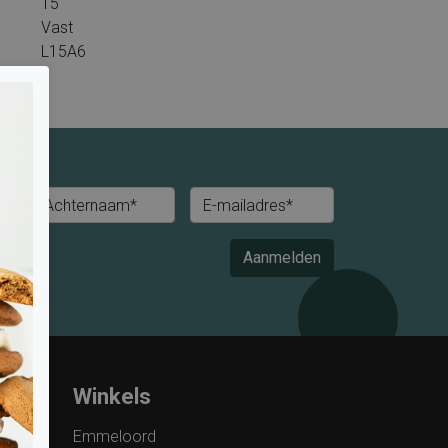
15
Vast
L15A6
Achternaam*
E-mailadres*
Aanmelden
Winkels
Emmeloord