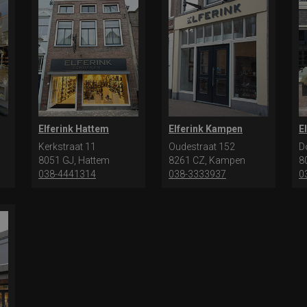
Elferink Hattem
Elferink Kampen
E
Kerkstraat 11
Oudestraat 152
D
8051 GJ, Hattem
8261 CZ, Kampen
8
038-4441314
038-3333937
0