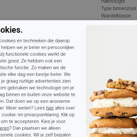
Hakhoogte
Type binnenzool
Wandelklasse
okies.
cookies en technieken die daarop
n helpen we je beter en persoonlijker.
zij functionele cookies werkt de
ite goed. Ze hebben ook een
Mevrouw
Meneer
Voornaam*
ytische functie. Zo maken we de
ite elke dag een beetje beter. We
 je graag nuttige advertenties zien.
om gebruiken we technologie om je
ag binnen en buiten onze website te
en. Dat doen we op een anonieme
er. Meer weten? Lees
hier
alles over
cookie- en privacyverklaring. Klik op
tenservice
Over Elferink
' om te accepteren. Kies je voor
eren
? Dan plaatsen we alleen
stelde vragen
Over ons
tionele cookies. Wil je zelf bepalen