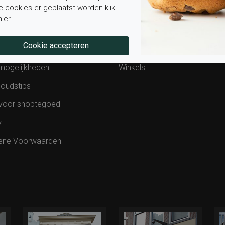
e cookies er geplaatst worden klik
van bestelling
Contact
hier
.
ding en levering
Werken bij Elferink
en retourneren
Blog
mogelijkheden
Winkels
oudstips
voor shoptegoed
y
ene Voorwaarden