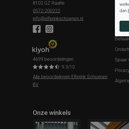
8102 GZ Raalte
welk
Status 
dan
0572-200222
Verzen
info@elferinkschoenen.nl
Ruilen 
Betaal
Onderh
4699 beoordelingen
Spaar 
9.3
/10
Privac
Alle beoordelingen Elferink Schoenen
Algem
BV
Onze winkels