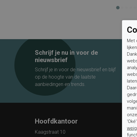
Co
Met 
lijke
Schrijf je nu in voor de
Dank
nieuwsbrief
webs
anal
Schrijf je in voor de nieuwsbrief en blijf
webs
op de hoogte van de laatste
laten
aanbiedingen en trends.
Daar
gedr
volg
mani
onze 
Hoofdkantoor
Klan
'Oké
weig
Kaagstraat 10
Veelge
func