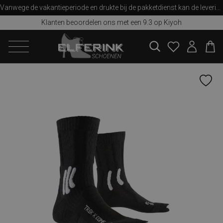
Vanwege de vakantieperiode en drukte bij de pakketdienst kan de levering iets langer duren dan u van ons gewend bent. Bedankt voor uw begrip!
Klanten beoordelen ons met een 9.3 op Kiyoh
zoeken