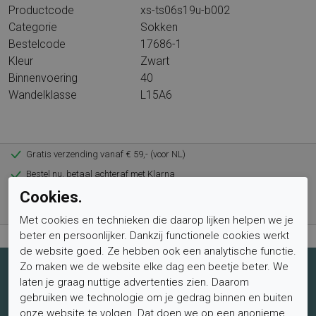
Productcode
xs-ts06s19u-b002
Categorie
Sokken
Bestelcode
17686-1
Kleur
Zwart
Binnenvoering
40
Wandelklasse
L15A6
Gratis verzending vanaf € 59,- (voor NL)
Bestel nu, betaal achteraf met Klarna
Cookies.
Levertijd 1-2 werkdagen*
Retourtermijn van 2 weken
Met cookies en technieken die daarop lijken helpen we je
beter en persoonlijker. Dankzij functionele cookies werkt
de website goed. Ze hebben ook een analytische functie.
Zo maken we de website elke dag een beetje beter. We
Schrijf je nu in voor de nieuwsbrief
laten je graag nuttige advertenties zien. Daarom
gebruiken we technologie om je gedrag binnen en buiten
Schrijf je in voor de nieuwsbrief en blijf op de hoogte van de
onze website te volgen. Dat doen we op een anonieme