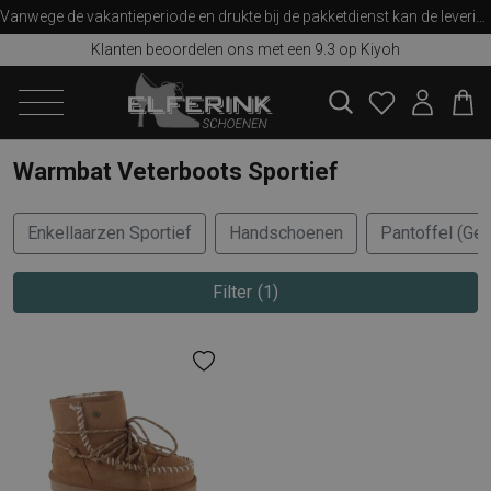
Vanwege de vakantieperiode en drukte bij de pakketdienst kan de levering iets langer duren dan u van ons gewend bent. Bedankt voor uw begrip!
Klanten beoordelen ons met een 9.3 op Kiyoh
zoeken
Warmbat Veterboots Sportief
Enkellaarzen Sportief
Handschoenen
Pantoffel (Ges
Filter
1