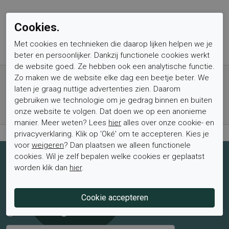
Cookies.
Met cookies en technieken die daarop lijken helpen we je
beter en persoonlijker. Dankzij functionele cookies werkt
de website goed. Ze hebben ook een analytische functie.
Gratis verzending vanaf € 59,- (voor NL)
Zo maken we de website elke dag een beetje beter. We
Bestel nu, betaal achteraf met Klarna
laten je graag nuttige advertenties zien. Daarom
gebruiken we technologie om je gedrag binnen en buiten
Levertijd 1-2 werkdagen*
onze website te volgen. Dat doen we op een anonieme
Retourtermijn van 2 weken
manier. Meer weten? Lees
hier
alles over onze cookie- en
privacyverklaring. Klik op 'Oké' om te accepteren. Kies je
voor
weigeren
? Dan plaatsen we alleen functionele
cookies. Wil je zelf bepalen welke cookies er geplaatst
Schrijf je nu in voor de nieuwsbrief
worden klik dan
hier
.
Schrijf je in voor de nieuwsbrief en blijf op de hoogte van de
laatste aanbiedingen en trends.
Mevrouw
Meneer