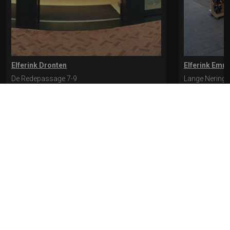
Elferink Dronten
Elferink Emm
De Redepassage 7-9
Lange Nering 
8254 KC, Dronten
8302 ED, Emm
0321-312401
0527-612975
* levertijd kan langer duren als de bestelling uit meerdere paren bestaat.
Bekijk de pagina Verzending en levering voor meer informatie.
Verzending
en levering | Elferink Schoenen
Je kunt tijdens het bestellen kiezen voor
levering op een opgegeven adres of voor afhalen in de winkel.