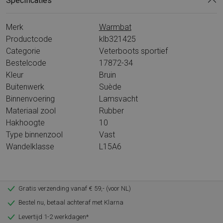
Specificaties
Merk
Warmbat
Productcode
klb321425
Categorie
Veterboots sportief
Bestelcode
17872-34
Kleur
Bruin
Buitenwerk
Suède
Binnenvoering
Lamsvacht
Materiaal zool
Rubber
Hakhoogte
10
Type binnenzool
Vast
Wandelklasse
L15A6
Gratis verzending vanaf € 59,- (voor NL)
Bestel nu, betaal achteraf met Klarna
Levertijd 1-2 werkdagen*