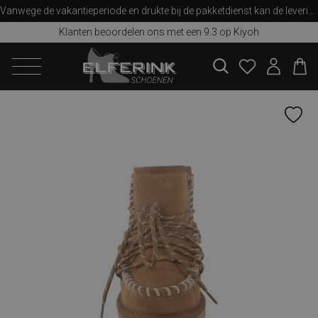
Vanwege de vakantieperiode en drukte bij de pakketdienst kan de levering iets langer duren dan u van ons gewend bent. Bedankt voor uw begrip!
Klanten beoordelen ons met een 9.3 op Kiyoh
zoeken