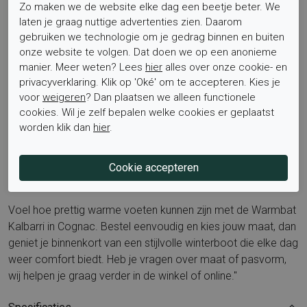
Zo maken we de website elke dag een beetje beter. We
Is het voetbed uitneembaar? Het voetbed is niet
laten je graag nuttige advertenties zien. Daarom
gebruiken we technologie om je gedrag binnen en buiten
uitneembaar, de zachte voering en demping zorgen wel voor
onze website te volgen. Dat doen we op een anonieme
een aangenaam draaggevoel.
manier. Meer weten? Lees
hier
alles over onze cookie- en
privacyverklaring. Klik op 'Oké' om te accepteren. Kies je
Denk aan termen als comfort veterboots dames, cognac
voor
weigeren
? Dan plaatsen we alleen functionele
suède boots, warme lamsvacht laarzen, casual winterboots
cookies. Wil je zelf bepalen welke cookies er geplaatst
dames, Warmbat Kalbarri, rubber zool grip, niet uitneembaar
worden klik dan
hier
.
voetbed. Bekijk ook de complete collectie op de
Warmbat
merkpagina voor meer inspiratie.
Bestel nu
Voel hoe prettig warme voeten kunnen zijn met de Warmbat
Kalbarri in Cognac. Bestel eenvoudig en kies jouw maat, dan
geniet je binnenkort van een stijlvolle winterboot die elke dag
weer comfort biedt. Heb je vragen over maat of pasvorm,
wij helpen je graag verder in de winkel of online."